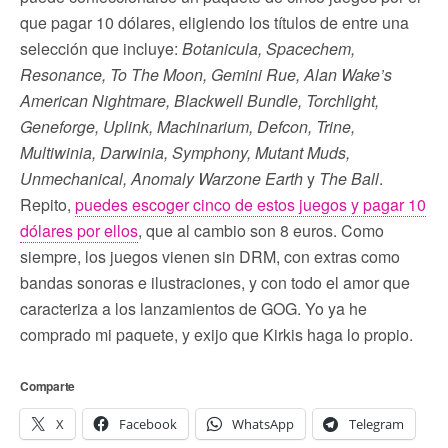
que pagar 10 dólares, eligiendo los títulos de entre una
selección que incluye:
Botanicula, Spacechem,
Resonance, To The Moon, Gemini Rue, Alan Wake’s
American Nightmare, Blackwell Bundle, Torchlight,
Geneforge, Uplink, Machinarium, Defcon, Trine,
Multiwinia, Darwinia, Symphony, Mutant Muds,
Unmechanical, Anomaly Warzone Earth
y
The Ball
.
Repito,
puedes escoger cinco de estos juegos y pagar 10
dólares por ellos
, que al cambio son 8 euros. Como
siempre, los juegos vienen sin DRM, con extras como
bandas sonoras e ilustraciones, y con todo el amor que
caracteriza a los lanzamientos de GOG. Yo ya he
comprado mi paquete, y exijo que Kirkis haga lo propio.
Comparte
X
Facebook
WhatsApp
Telegram