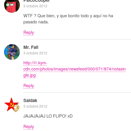
3 octubre 2012
WTF ? Que bien, y que bonito todo y aquí no ha
pasado nada.
Reply
Mr. Fail
3 octubre 2012
http://i1.kym-
cdn.com/photos/images/newsfeed/000/071/874/notasin
gle.jpg
Reply
Saidak
3 octubre 2012
JAJAJAJAJ LO FLIPO! xD
Reply