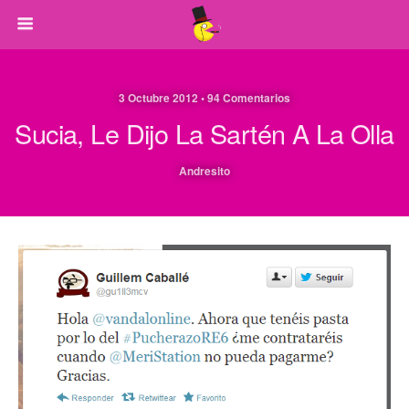
3 Octubre 2012 • 94 Comentarios
Sucia, Le Dijo La Sartén A La Olla
Andresito