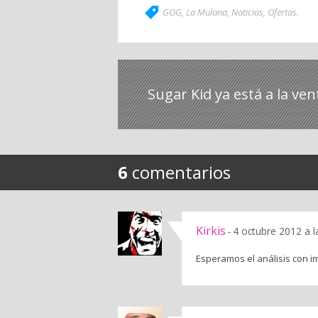
GOG
,
La Mulana
,
Noticias
,
Ofertas
.
Sugar Kid ya está a la ven
6
comentarios
Kirkis
4 octubre 2012 a 
-
Esperamos el análisis con i