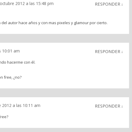
 octubre 2012 a las 15:48 pm
RESPONDER
↓
na del autor hace años y con mas pixeles y glamour por cierto.
s 10:01 am
RESPONDER
↓
ndo hacerme con él.
n free, ¿no?
e 2012 a las 10:11 am
RESPONDER
↓
free?