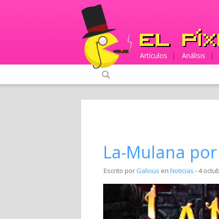
Artículos
|
Análisis
|
La-Mulana por
Escrito por
Galious
en
Noticias
- 4 octu