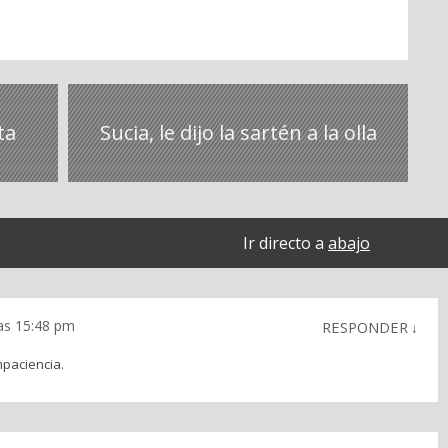
ta
Sucia, le dijo la sartén a la olla
Ir directo a
abajo
las 15:48 pm
RESPONDER
↓
mpaciencia.