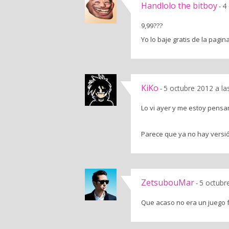
Handlolo the bitboy
4
-
9,99???
Yo lo baje gratis de la pagi
KiKo
5 octubre 2012 a la
-
Lo vi ayer y me estoy pensa
Parece que ya no hay versió
ZetsubouMar
5 octubr
-
Que acaso no era un juego 