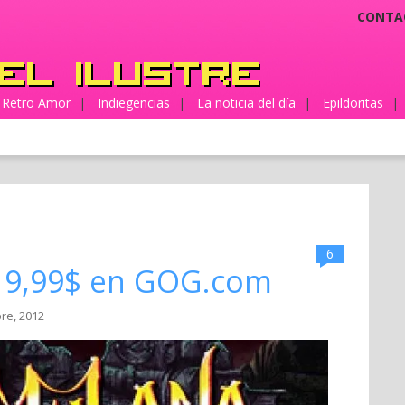
CONTA
Retro Amor
|
Indiegencias
|
La noticia del día
|
Epildoritas
|
6
 9,99$ en GOG.com
bre, 2012