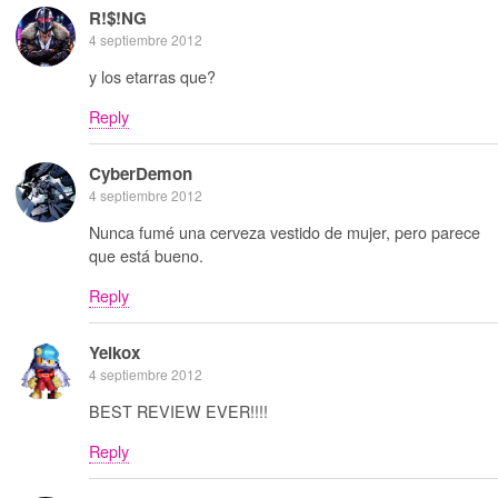
R!$!NG
4 septiembre 2012
y los etarras que?
Reply
CyberDemon
4 septiembre 2012
Nunca fumé una cerveza vestido de mujer, pero parece
que está bueno.
Reply
Yeikox
4 septiembre 2012
BEST REVIEW EVER!!!!
Reply