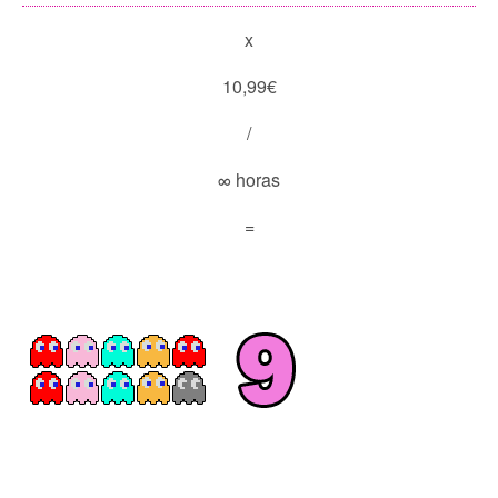
x
10,99€
/
∞ horas
=