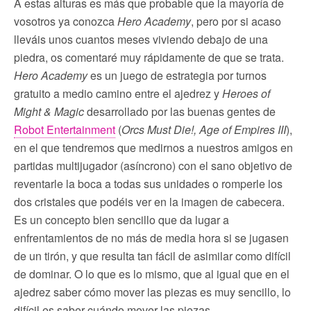
A estas alturas es más que probable que la mayoría de
vosotros ya conozca
Hero Academy
, pero por si acaso
lleváis unos cuantos meses viviendo debajo de una
piedra, os comentaré muy rápidamente de que se trata.
Hero Academy
es un juego de estrategia por turnos
gratuito a medio camino entre el ajedrez y
Heroes of
Might & Magic
desarrollado por las buenas gentes de
Robot Entertainment
(
Orcs Must Die!, Age of Empires III
),
en el que tendremos que medirnos a nuestros amigos en
partidas multijugador (asíncrono) con el sano objetivo de
reventarle la boca a todas sus unidades o romperle los
dos cristales que podéis ver en la imagen de cabecera.
Es un concepto bien sencillo que da lugar a
enfrentamientos de no más de media hora si se jugasen
de un tirón, y que resulta tan fácil de asimilar como difícil
de dominar. O lo que es lo mismo, que al igual que en el
ajedrez saber cómo mover las piezas es muy sencillo, lo
difícil es saber cuándo mover las piezas.