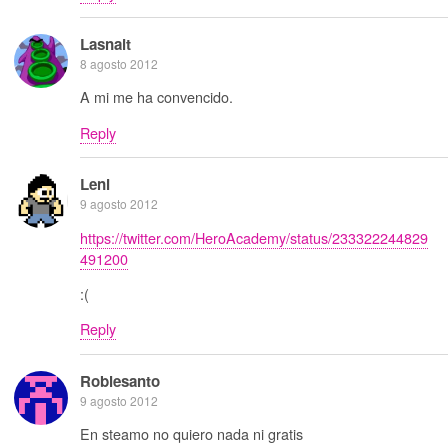
Lasnait
8 agosto 2012
A mi me ha convencido.
Reply
Leni
9 agosto 2012
https://twitter.com/HeroAcademy/status/233322244829
491200
:(
Reply
Roblesanto
9 agosto 2012
En steamo no quiero nada ni gratis