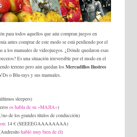
ón para todos aquellos que aún compran juegos en
enía antes comprar de este modo se está perdiendo por el
as a los manuales de videojuegos. ¿Dónde quedaron esas
peceros? Es una situación irreversible por el modo en el
Mercadillos Ilustres
omiendo terreno pero aún quedan los
 DVDs o Blu-rays y sus manuales.
últimos sleepers)
teros
os habla de su «MAJIA»
)
(Uno de los grandes títulos de conducción)
ion
: 14 € (SEEEEGAAAAAAAA)
 (Andresito
habló muy bien de él
)