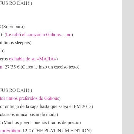
¡¡FUS RO DAH!!)
€ (Sóter puro)
 € (
Le robó el corazón a Galious… no
)
últimos sleepers)
io)
teros
os habla de su «MAJIA»
)
on
: 27’35 € (Carca le hizo un excelso texto)
¡¡FUS RO DAH!!)
os títulos preferidos de Galious
)
or entrega de la saga hasta que salga el FM 2013)
 clásicos nunca pasan de moda)
€ (Muchos juegos buenos tirados de precio)
um Edition
: 12 € (THE PLATINUM EDITION)