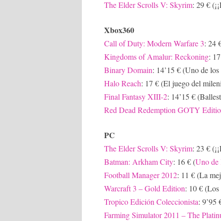
The Elder Scrolls V: Skyrim
: 29 € (
Xbox360
Call of Duty: Modern Warfare 3
: 24 
Kingdoms of Amalur: Reckoning
: 17
Binary Domain
: 14’15 € (Uno de los 
Halo Reach
: 17 € (El juego del milen
Final Fantasy XIII-2
: 14’15 € (Balles
Red Dead Redemption GOTY Editi
PC
The Elder Scrolls V: Skyrim
: 23 € (
Batman: Arkham City
: 16 € (
Uno de l
Football Manager 2012
: 11 € (La mej
Warcraft 3 – Gold Edition
: 10 € (Los
Tropico Edición Coleccionista
: 9’95 
Farming Simulator 2011 – The Platin