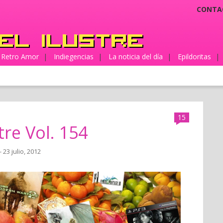
CONTA
Retro Amor
|
Indiegencias
|
La noticia del día
|
Epildoritas
|
15
tre Vol. 154
- 23 julio, 2012