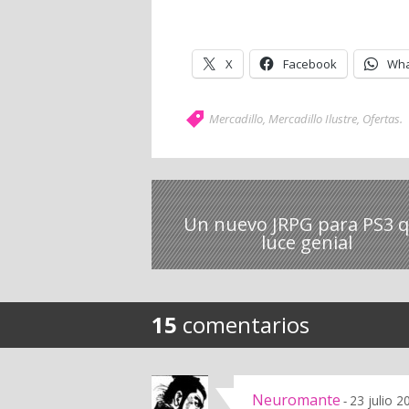
X
Facebook
Wha
Mercadillo
,
Mercadillo Ilustre
,
Ofertas
.
Un nuevo JRPG para PS3 
luce genial
15
comentarios
Neuromante
23 julio 2
-