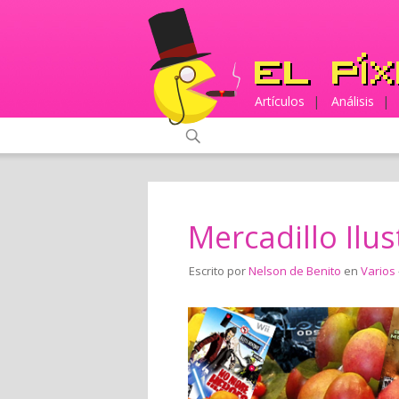
Artículos
|
Análisis
|
Mercadillo Ilus
Escrito por
Nelson de Benito
en
Varios