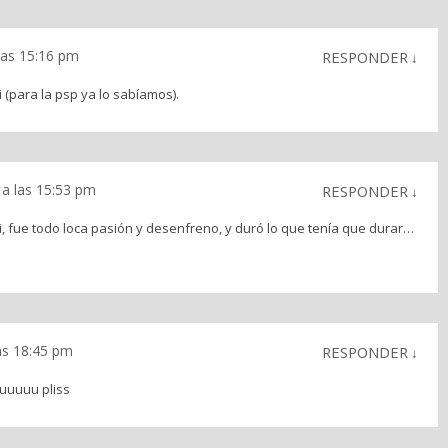
 las 15:16 pm
RESPONDER
↓
 (para la psp ya lo sabíamos).
 a las 15:53 pm
RESPONDER
↓
fue todo loca pasión y desenfreno, y duró lo que tenía que durar…
las 18:45 pm
RESPONDER
↓
uuuuu pliss