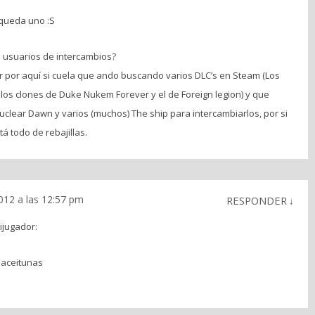
 queda uno :S
 usuarios de intercambios?
r por aquí si cuela que ando buscando varios DLC’s en Steam (Los
 los clones de Duke Nukem Forever y el de Foreign legion) y que
clear Dawn y varios (muchos) The ship para intercambiarlos, por si
tá todo de rebajillas.
2012 a las 12:57 pm
RESPONDER
↓
ijugador:
s aceitunas