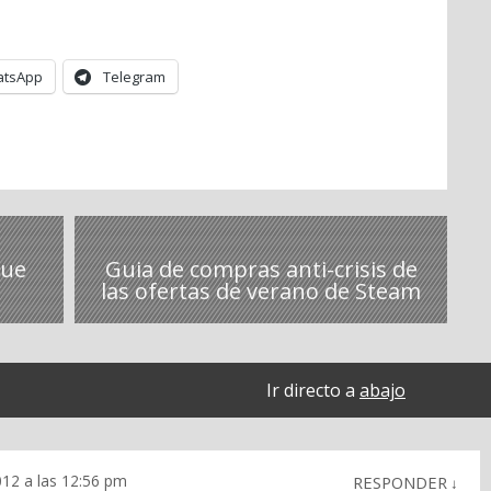
tsApp
Telegram
que
Guia de compras anti-crisis de
las ofertas de verano de Steam
Ir directo a
abajo
012 a las 12:56 pm
RESPONDER
↓