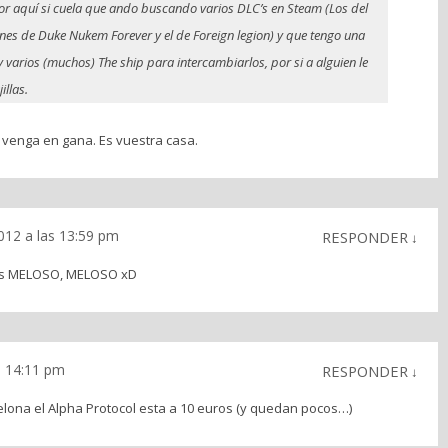
or aquí si cuela que ando buscando varios DLC’s en Steam (Los del
ones de Duke Nukem Forever y el de Foreign legion) y que tengo una
varios (muchos) The ship para intercambiarlos, por si a alguien le
illas.
 venga en gana. Es vuestra casa.
2012 a las 13:59 pm
RESPONDER
↓
kis MELOSO, MELOSO xD
as 14:11 pm
RESPONDER
↓
elona el Alpha Protocol esta a 10 euros (y quedan pocos…)