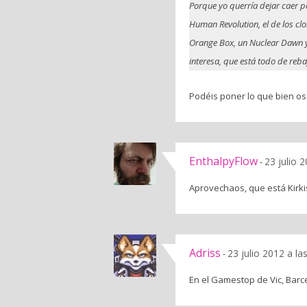
Porque yo querría dejar caer p
Human Revolution, el de los cl
Orange Box, un Nuclear Dawn y 
interesa, que está todo de rebaj
Podéis poner lo que bien os
EnthalpyFlow
23 julio 
-
Aprovechaos, que está Kir
Adriss
23 julio 2012 a l
-
En el Gamestop de Vic, Barc