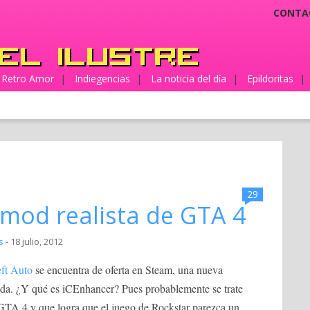
CONTA
Retro Amor
|
Indiegencias
|
La noticia del día
|
Epildoritas
|
29
 mod realista de GTA 4
s
- 18 julio, 2012
eft Auto
se encuentra de oferta en Steam, una nueva
ada. ¿Y qué es iCEnhancer? Pues probablemente se trate
GTA 4 y que logra que el juego de Rockstar parezca un