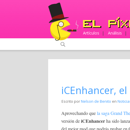
Artículos
|
Análisis
|
iCEnhancer, el
Escrito por
Nelson de Benito
en
Noticia
Aprovechando que
la saga Grand Th
iCEnhancer
versión de
ha sido lanz
del mejor mod que podrás probar en 