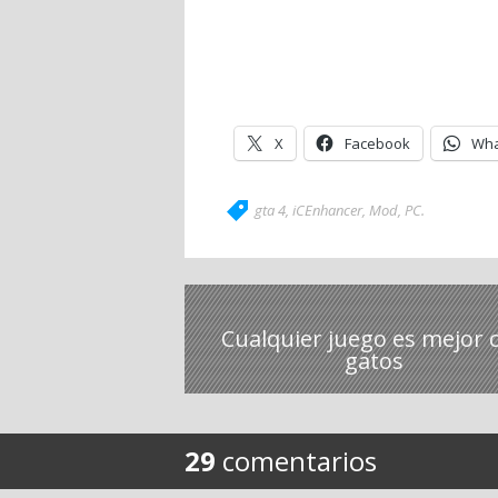
X
Facebook
Wha
gta 4
,
iCEnhancer
,
Mod
,
PC
.
Cualquier juego es mejor 
gatos
29
comentarios