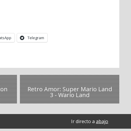
tsApp
Telegram
con
Retro Amor: Super Mario Land
3 - Wario Land
Ir directo a
abajo