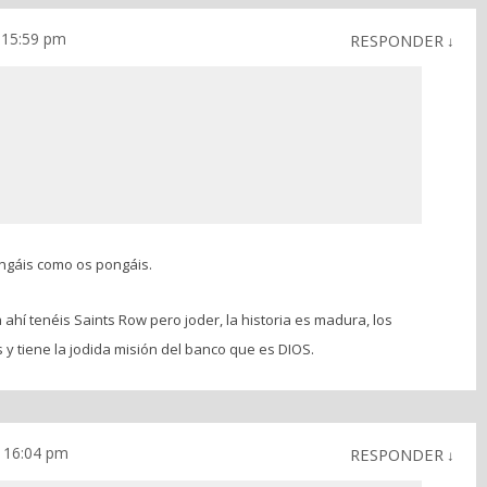
s 15:59 pm
RESPONDER
↓
ngáis como os pongáis.
ahí tenéis Saints Row pero joder, la historia es madura, los
 y tiene la jodida misión del banco que es DIOS.
s 16:04 pm
RESPONDER
↓