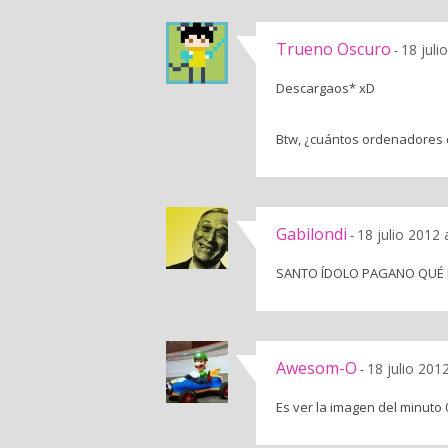
Trueno Oscuro
18 juli
-
Descargaos* xD
Btw, ¿cuántos ordenadores d
Gabilondi
18 julio 2012 
-
SANTO ÍDOLO PAGANO QUÉ 
Awesom-O
18 julio 201
-
Es ver la imagen del minuto