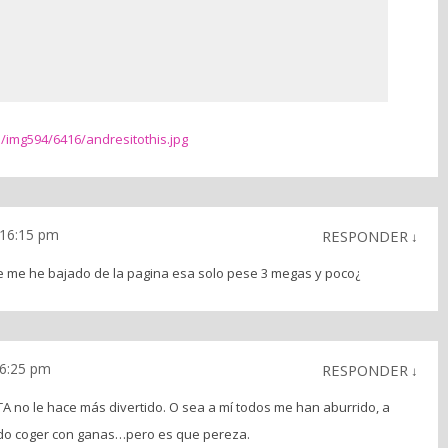
/img594/6416/andresitothis.jpg
s 16:15 pm
RESPONDER
↓
e me he bajado de la pagina esa solo pese 3 megas y poco¿
16:25 pm
RESPONDER
↓
TA no le hace más divertido. O sea a mí todos me han aburrido, a
ado coger con ganas…pero es que pereza.