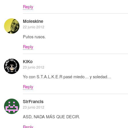
Reply
Moleskine
22 junio 2012
Putos rusos.
Reply
KiKo
23 junio 2012
Yo con S.T.A.L.K.E.R pasé miedo… y soledad…
Reply
SirFrancis
23 junio 2012
ASD, NADA MÁS QUE DECIR.
Reply