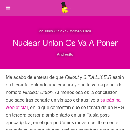
22 Junio 2012 • 17 Comentarios
Nuclear Union Os Va A Poner
Andresito
Me acabo de enterar de que
Fallout
y
S.T.A.L.K.E.R
están
en Ucrania teniendo una criatura y que le van a poner de
nombre
Nuclear Union
. Al menos esa es la conclusión
que saco tras echarle un vistazo exhaustivo a
su página
web oficial
, en la que comentan que se tratará de un RPG
en tercera persona ambientado en una Rusia post-
apocalíptica, en el que podremos movernos libremente
por todo su mundo abierto, reclutar miembros para que se