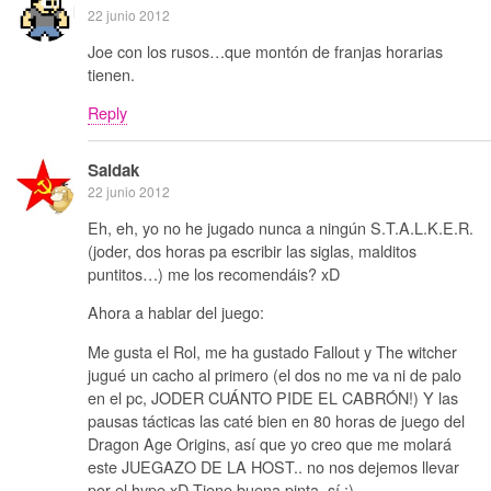
22 junio 2012
Joe con los rusos…que montón de franjas horarias
tienen.
Reply
Saidak
22 junio 2012
Eh, eh, yo no he jugado nunca a ningún S.T.A.L.K.E.R.
(joder, dos horas pa escribir las siglas, malditos
puntitos…) me los recomendáis? xD
Ahora a hablar del juego:
Me gusta el Rol, me ha gustado Fallout y The witcher
jugué un cacho al primero (el dos no me va ni de palo
en el pc, JODER CUÁNTO PIDE EL CABRÓN!) Y las
pausas tácticas las caté bien en 80 horas de juego del
Dragon Age Origins, así que yo creo que me molará
este JUEGAZO DE LA HOST.. no nos dejemos llevar
por el hype xD Tiene buena pinta, sí :)