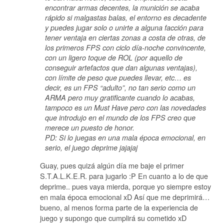
encontrar armas decentes, la munición se acaba
rápido si malgastas balas, el entorno es decadente
y puedes jugar solo o unirte a alguna facción para
tener ventaja en ciertas zonas a costa de otras, de
los primeros FPS con ciclo día-noche convincente,
con un ligero toque de ROL (por aquello de
conseguir artefactos que dan algunas ventajas),
con límite de peso que puedes llevar, etc… es
decir, es un FPS “adulto”, no tan serio como un
ARMA pero muy gratificante cuando lo acabas,
tampoco es un Must Have pero con las novedades
que introdujo en el mundo de los FPS creo que
merece un puesto de honor.
PD: Si lo juegas en una mala época emocional, en
serio, el juego deprime jajajaj
Guay, pues quizá algún día me baje el primer
S.T.A.L.K.E.R. para jugarlo :P En cuanto a lo de que
deprime.. pues vaya mierda, porque yo siempre estoy
en mala época emocional xD Así que me deprimirá…
bueno, al menos forma parte de la experiencia de
juego y supongo que cumplirá su cometido xD