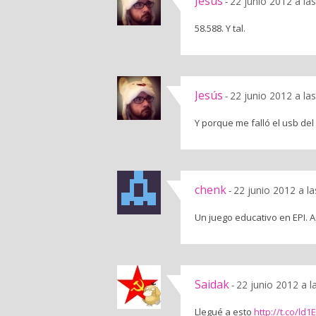
Jesús
22 junio 2012 a la
-
58.588. Y tal.
Jesús
22 junio 2012 a la
-
Y porque me falló el usb de
chenk
22 junio 2012 a l
-
Un juego educativo en EPI. 
Saidak
22 junio 2012 a l
-
Llegué a esto
http://t.co/ld1