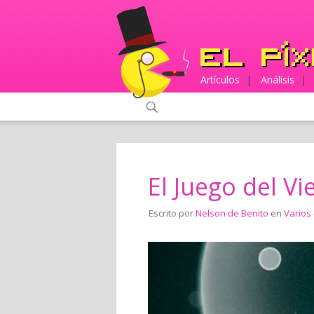
Artículos
|
Análisis
|
El Juego del Vie
Escrito por
Nelson de Benito
en
Varios