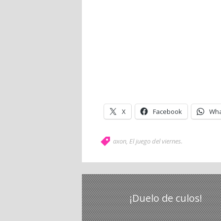
X
Facebook
Wha
axon
,
El juego del viernes
.
¡Duelo de culos!