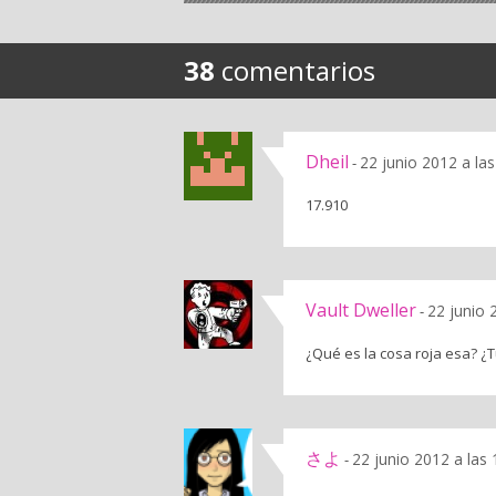
38
comentarios
Dheil
22 junio 2012 a la
-
17.910
Vault Dweller
22 junio 
-
¿Qué es la cosa roja esa? ¿T
さよ
22 junio 2012 a las
-