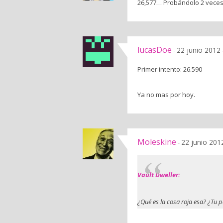
26,577… Probándolo 2 veces
lucasDoe
22 junio 2012 
-
Primer intento: 26.590
Ya no mas por hoy.
Moleskine
22 junio 201
-
Vault Dweller:
¿Qué es la cosa roja esa? ¿Tu p