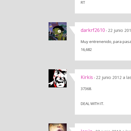
RT
darkrf2610
22 junio 20
-
Muy entrenenido, para pasar 
16,682
Kirkis
22 junio 2012 a la
-
37368.
DEAL WITH IT.