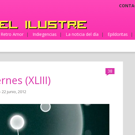
CONTA
Retro Amor
|
Indiegencias
|
La noticia del día
|
Epildoritas
|
38
rnes (XLIII)
- 22 junio, 2012