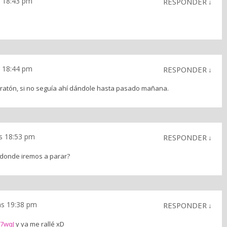
s 18:43 pm
RESPONDER
↓
s 18:44 pm
RESPONDER
↓
l ratón, si no seguía ahí dándole hasta pasado mañana.
as 18:53 pm
RESPONDER
↓
Adonde iremos a parar?
as 19:38 pm
RESPONDER
↓
E7wqJ
y ya me rallé xD