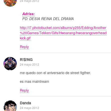
24 mayo 2012
Adriss:
PD: DESIA REINA DEL DRAMA
http://i7.photobucket.com/albums/y255/Edding/Another
%20Games/Tekken/Gifs/Hwoarang/hwoarangoverhead
kick.gif
Reply
R!$!NG
24 mayo 2012
me quedo con el aniversario de street figther.
es mas maintream
Reply
Danda
24 mayo 2012