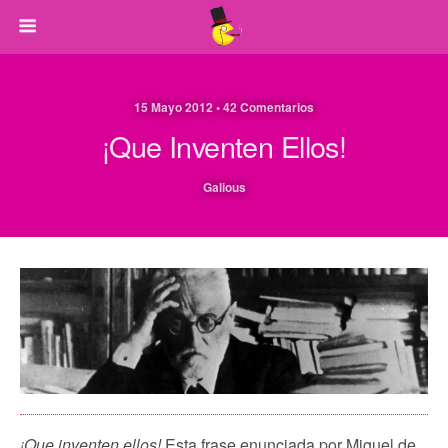
15 Mayo 2012 • 42 Comentarios
¡Que Inventen Ellos!
Galious
¡Que inventen ellos!
Esta frase enunciada por Miguel de