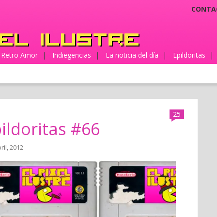
CONTA
Retro Amor
|
Indiegencias
|
La noticia del día
|
Epildoritas
|
25
ildoritas #66
ril, 2012