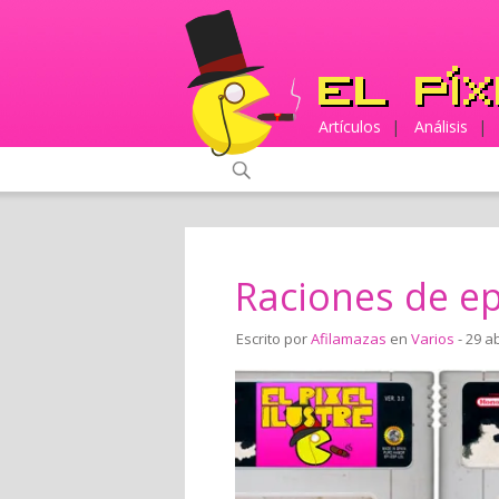
Artículos
|
Análisis
|
Raciones de ep
Escrito por
Afilamazas
en
Varios
- 29 ab