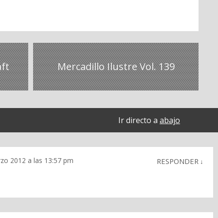
aft
Mercadillo Ilustre Vol. 139
Ir directo a
abajo
zo 2012 a las 13:57 pm
RESPONDER
↓