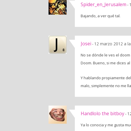
Spider_en_Jerusalem
-
Bajando, a ver qué tal.
Josei
12 marzo 2012 a la
-
No se dónde le ves el doom a
Doom. Bueno, si me dices al
Y hablando propiamente del j
malo, simplemente no me ll
Handlolo the bitboy
1
-
Ya lo conocia y me gusta muc