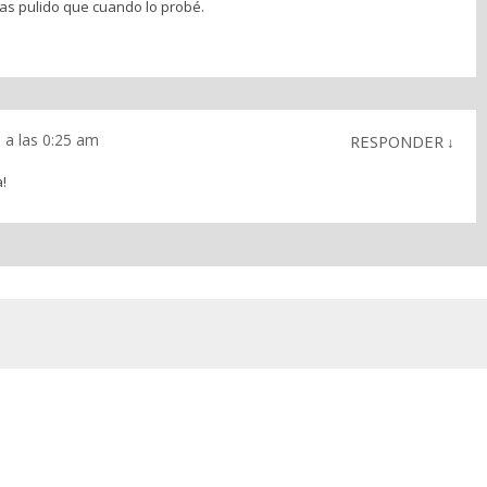
as pulido que cuando lo probé.
 a las 0:25 am
RESPONDER
↓
!