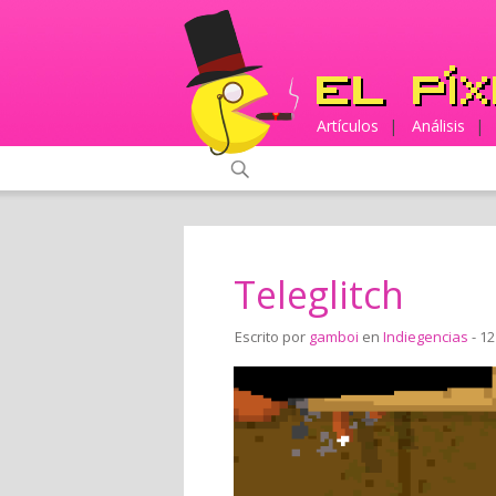
Artículos
|
Análisis
|
Teleglitch
Escrito por
gamboi
en
Indiegencias
- 12