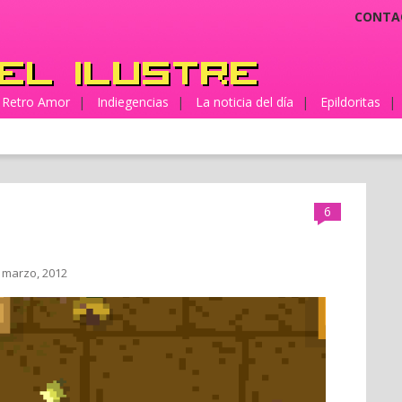
CONTA
Retro Amor
|
Indiegencias
|
La noticia del día
|
Epildoritas
|
6
 marzo, 2012