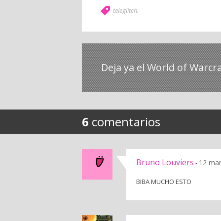
teleglitch
.
Deja ya el World of Warcr
6
comentarios
Bruno Louviers
12 mar
-
BIBA MUCHO ESTO