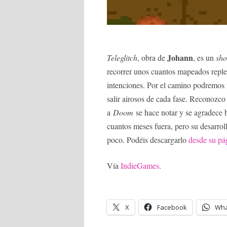
Johann
Teleglitch
, obra de
, es un
sho
recorrer unos cuantos mapeados repl
intenciones. Por el camino podremos 
salir airosos de cada fase. Reconozco
a
Doom
se hace notar y se agradece b
cuantos meses fuera, pero su desarro
poco. Podéis descargarlo
desde su pág
Vía
IndieGames
.
X
Facebook
Wha