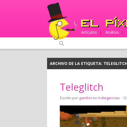
Artículos
|
Análisis
|
ARCHIVO DE LA ETIQUETA:
TELEGLITC
Teleglitch
Escrito por
gamboi
en
Indiegencias
- 12