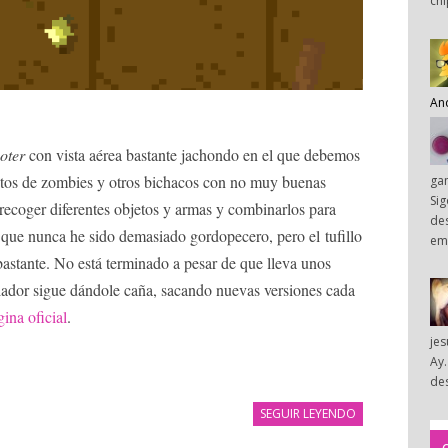
chi
An
oter
con vista aérea bastante jachondo en el que debemos
etos de zombies y otros bichacos con no muy buenas
ga
Sig
recoger diferentes objetos y armas y combinarlos para
des
 que nunca he sido demasiado gordopecero, pero el tufillo
em
astante. No está terminado a pesar de que lleva unos
llador sigue dándole caña, sacando nuevas versiones cada
ina oficial
.
je
Ay.
des
SEGUIR LEYENDO