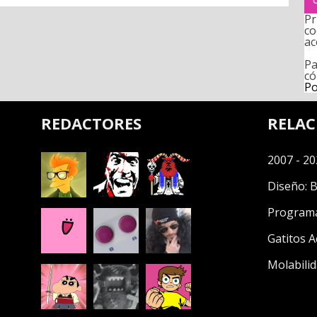
Pr
co
ac
Pa
có
Po
REDACTORES
RELA
2007 - 20
Diseño:
B
Program
Gatitos A
Molabilid