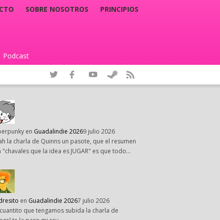
CTO
SOBRE NOSOTROS
PRINCIPIOS
Podcast
|
perpunky
en
Guadalindie 2026
9 julio 2026
h la charla de Quinns un pasote, que el resumen
 "chavales que la idea es JUGAR" es que todo…
dresito
en
Guadalindie 2026
7 julio 2026
cuantito que tengamos subida la charla de