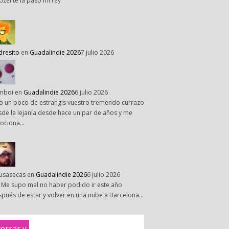
pzel te la paso mi rey
dresito
en
Guadalindie 2026
7 julio 2026
mboi
en
Guadalindie 2026
6 julio 2026
o un poco de estrangis vuestro tremendo currazo
de la lejanía desde hace un par de años y me
ociona…
susasecas
en
Guadalindie 2026
6 julio 2026
 Me supo mal no haber podido ir este año
pués de estar y volver en una nube a Barcelona…