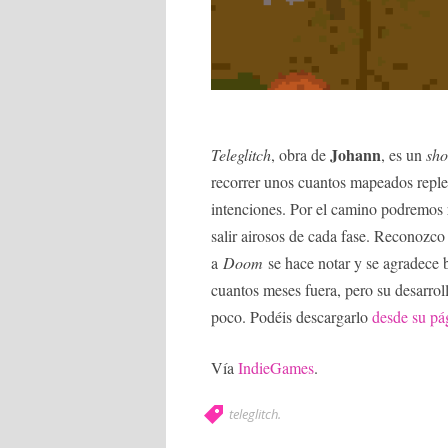
Johann
Teleglitch
, obra de
, es un
sho
recorrer unos cuantos mapeados repl
intenciones. Por el camino podremos 
salir airosos de cada fase. Reconozco
a
Doom
se hace notar y se agradece b
cuantos meses fuera, pero su desarro
poco. Podéis descargarlo
desde su pág
Vía
IndieGames
.
teleglitch
.