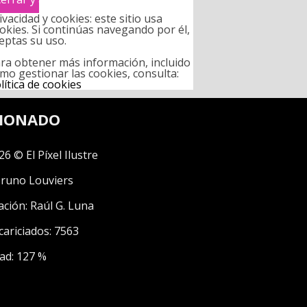
ivacidad y cookies: este sitio usa
okies. Si continúas navegando por él,
eptas su uso.
ra obtener más información, incluido
mo gestionar las cookies, consulta:
lítica de cookies
CIONADO
26 © El Píxel Ilustre
runo Louviers
ación:
Raúl G. Luna
cariciados: 7563
ad: 127 %