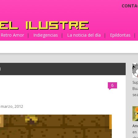
CONTA
Retro Amor
|
Indiegencias
|
La noticia del día
|
Epildoritas
|
H
Su
6
Bua
sea
 marzo, 2012
An
en 