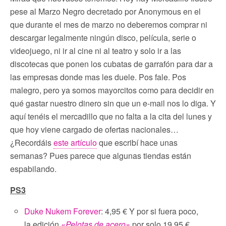
pese al Marzo Negro decretado por Anonymous en el
que durante el mes de marzo no deberemos comprar ni
descargar legalmente ningún disco, película, serie o
videojuego, ni ir al cine ni al teatro y solo ir a las
discotecas que ponen los cubatas de garrafón para dar a
las empresas donde mas les duele. Pos fale. Pos
malegro, pero ya somos mayorcitos como para decidir en
qué gastar nuestro dinero sin que un e-mail nos lo diga. Y
aquí tenéis el mercadillo que no falta a la cita del lunes y
que hoy viene cargado de ofertas nacionales…
¿Recordáis
este artículo
que escribí hace unas
semanas? Pues parece que algunas tiendas están
espabilando.
PS3
Duke Nukem Forever
: 4,95 € Y por si fuera poco,
la edición
«Pelotas de acero»
por solo 19,95 €