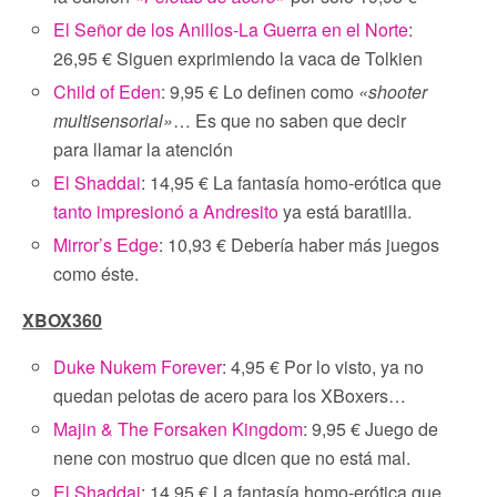
El Señor de los Anillos-La Guerra en el Norte
:
26,95 € Siguen exprimiendo la vaca de Tolkien
Child of Eden
: 9,95 € Lo definen como
«shooter
multisensorial»
… Es que no saben que decir
para llamar la atención
El Shaddai
: 14,95 € La fantasía homo-erótica que
tanto impresionó a Andresito
ya está baratilla.
Mirror’s Edge
: 10,93 € Debería haber más juegos
como éste.
XBOX360
Duke Nukem Forever
: 4,95 € Por lo visto, ya no
quedan pelotas de acero para los XBoxers…
Majin & The Forsaken Kingdom
: 9,95 € Juego de
nene con mostruo que dicen que no está mal.
El Shaddai
: 14,95 € La fantasía homo-erótica que