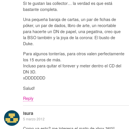
Si te gustan las collector… la verdad es que está
bastante completa.
Una pequeña baraja de cartas, un par de fichas de
póker, un par de dados, libro de arte, un recortable
para hacerte un DN de papel, una pegatina, creo que
la BSO también y la joya de la corona: El busto de
Duke.
Para algunos tonterías, para otros valen perfectamente
los 15 euros de más.
Incluso para quitar el forever y meter dentro el CD del
DN 3D.
xDDDDDDD
Salud!
Reply
isura
5 marzo 2012
Como va esto? me interesa el majin de xbox 360!!