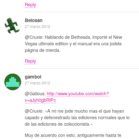
Reply
Belosan
27 marzo 2012
@Cruxie: Hablando de Bethesda, importé el New
Vegas ultimate edition y el manual era una jodida
página de mierda.
Reply
gamboi
27 marzo 2012
@Galious:
http://www.youtube.com/watch?
v=aJyh0gbRfPc
@Cruxie: «A mi me jode mucho mas el que hayan
capado y defenestrado las ediciones normales que lo
de las ediciones de coleccionista.»
Muy de acuerdo con esto, antiguamente hasta te