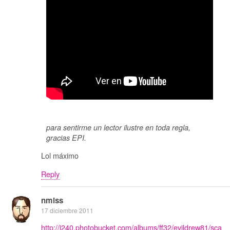
para sentirme un lector ilustre en toda regla,
gracias EPI.
Lol máximo
Reply
nmlss
17 diciembre 2011
http://i240.photobucket.com/albums/ff32/evildrew81/sca