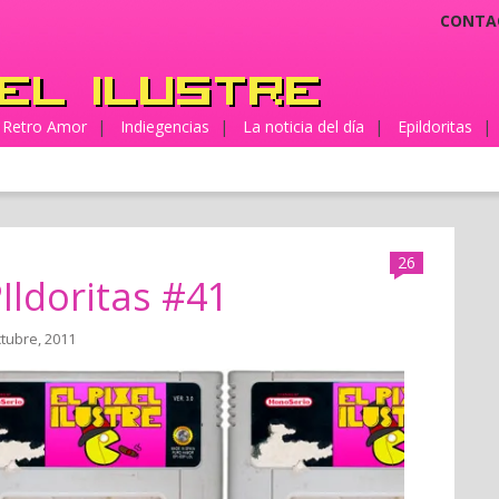
CONTA
Retro Amor
|
Indiegencias
|
La noticia del día
|
Epildoritas
|
26
Ildoritas #41
ctubre, 2011