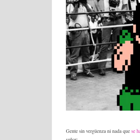
Gente sin vergüenza ni nada que
se h
señor: