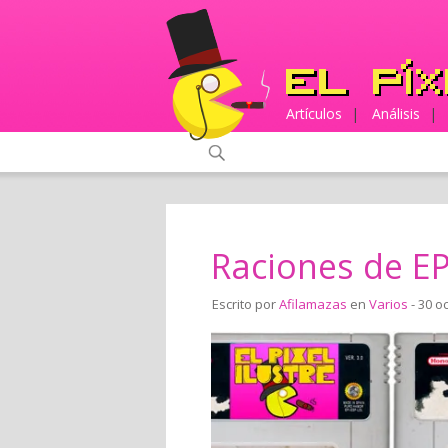
Artículos
|
Análisis
|
Raciones de EP
Escrito por
Afilamazas
en
Varios
- 30 o