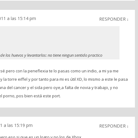
011 a las 15:14 pm
RESPONDER
↓
 de los huevos y levantarlos: no tiene ningun sentido practico
 sé pero con la peneflexia te lo pasas como un indio, a mi ya me
y la torre eiffel y por tanto para mi es útil XD, lo mismo a este le pasa
una del cancer y el sida pero oye,a falta de novia y trabajo, y no
l porno, pos bien está este port.
1 a las 15:19 pm
RESPONDER
↓
pero eso si que es un logro y no los de Xbox