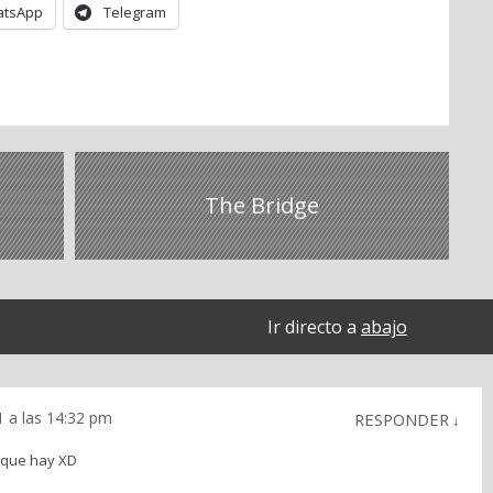
tsApp
Telegram
The Bridge
Ir directo a
abajo
1 a las 14:32 pm
RESPONDER
↓
 que hay XD