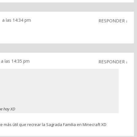
 a las 14:34 pm
RESPONDER
↓
 a las 14:35 pm
RESPONDER
↓
ue hay XD
e más útil que recrear la Sagrada Familia en Minecraft XD