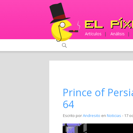
Artículos
|
Análisis
|
Prince of Pers
64
Escrito por
Andresito
en
Noticias
- 17 o