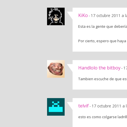
KiKo
17 octubre 2011 a 
-
Esta es la gente que deberí
Por cierto, espero que hay
Handlolo the bitboy
1
-
Tambien escuche de que est
telvif
17 octubre 2011 a 
-
esto es como colgarse ladril