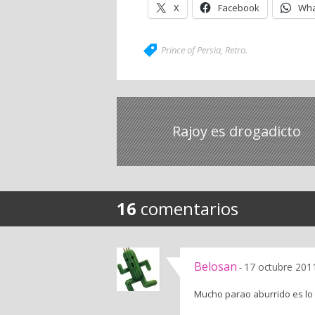
X
Facebook
Wha
Prince of Persia
,
Retro
.
Rajoy es drogadicto
16
comentarios
Belosan
17 octubre 201
-
Mucho parao aburrido es lo