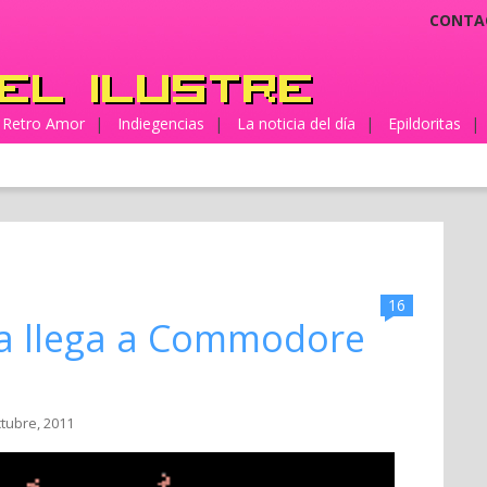
CONTA
Retro Amor
|
Indiegencias
|
La noticia del día
|
Epildoritas
|
16
ia llega a Commodore
ctubre, 2011