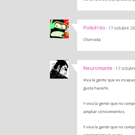
PolloFrito
17 octubre 20
-
Chorrada
Neuromante
17 octubr
-
Viva la gente que es incap
gusta hacerlo.
Y viva la gente que no com
ampliar conocimientos.
Y viva la gente que no comp
simplemente le gusta.