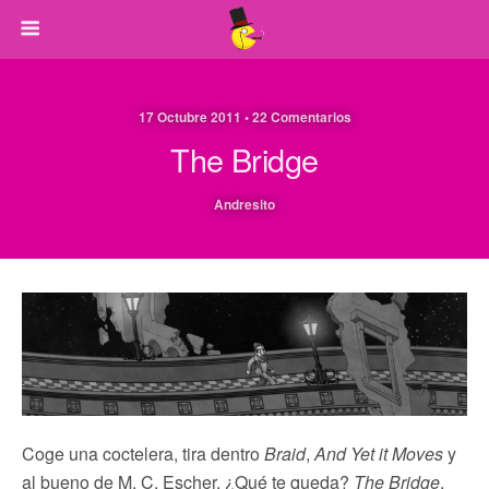
17 Octubre 2011 • 22 Comentarios
The Bridge
Andresito
Coge una coctelera, tira dentro
Braid
,
And Yet it Moves
y
al bueno de M. C. Escher. ¿Qué te queda?
The Bridge
,