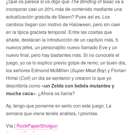
¿Qué os parece si os digo que
The Binding of Isaac
va a
incorporar casi un 20% más de contenido mediante una
actualización gratuita de Steam? Pues así es. Los
cambios llegan con motivo de Haloween, pero sin caer
en la típica gracieta temporal. Entre las cositas que
añade, destacan la introducción de un capítulo más, 5
nuevos jefes, un personajillo nuevo llamado Eve y un
nuevo final, pero hay bastantes más. Si no conocéis el
juego, yo os lo explico previo golpe de remo: un buen día,
los señores Edmund McMillen (
Super Meat Boy
) y Florian
Himsl (
Coil
) un día se sentaron y crearon lo que yo
describiría como
«un Zelda con bebés mutantes y
mucha caca»
. ¿Ahora os llama?
Ay, tengo que ponerme en serio con este juego. La
semana que viene tenéis análisis, I promise.
Vía |
RockPaperShotgun