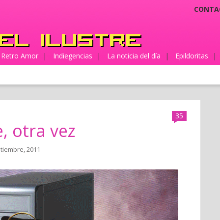
CONTA
Retro Amor
|
Indiegencias
|
La noticia del día
|
Epildoritas
|
35
, otra vez
ptiembre, 2011