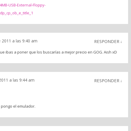
4MB-USB-External-Floppy-
p_cp_ob_e_title_1
 2011 a las 9:40 am
RESPONDER
↓
ue ibas a poner que los buscarías a mejor precio en GOG. Aish xD
2011 a las 9:44 am
RESPONDER
↓
 pongo el emulador.