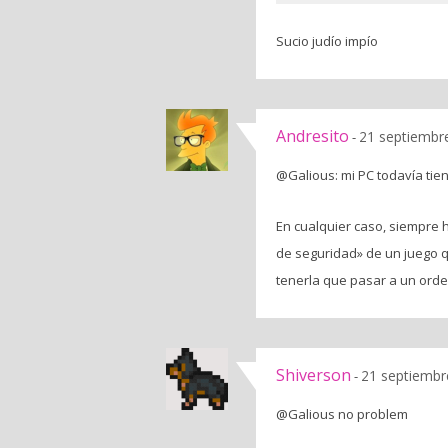
Sucio judío impío
Andresito
21 septiembre
-
@Galious: mi PC todavía tie
En cualquier caso, siempre
de seguridad» de un juego qu
tenerla que pasar a un ord
Shiverson
21 septiembr
-
@Galious no problem