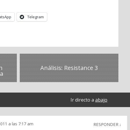
tsApp
Telegram
n
Análisis: Resistance 3
la
Ir directo a
abajo
011 a las 7:17 am
RESPONDER
↓