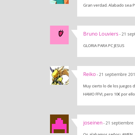
Gran verdad. Alabado sea PC
Bruno Louviers
21 sep
-
GLORIA PARA PC JESUS
Reiko
21 septiembre 201
-
Muy cierto lo de los juegos
HAMO FFVI, pero 10€ por ell
joseinen
21 septiembre 
-
Os alabamos señor¡¡ AMEN