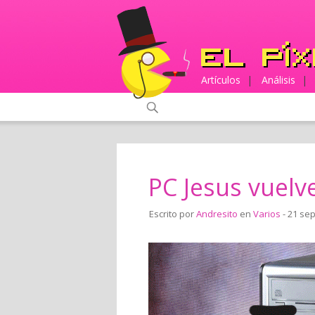
Artículos
|
Análisis
|
PC Jesus vuelve
Escrito por
Andresito
en
Varios
- 21 se