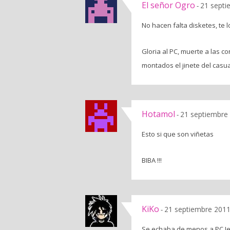
El señor Ogro
21 septi
-
No hacen falta disketes, te
Gloria al PC, muerte a las c
montados el jinete del casua
Hotamol
21 septiembre 
-
Esto si que son viñetas
BIBA !!!
KiKo
21 septiembre 2011
-
Se echaba de menos a PC J