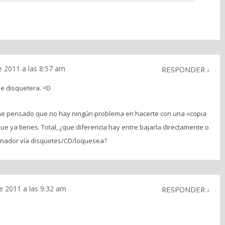
 2011 a las 8:57 am
RESPONDER
↓
ne disquetera. =D
 he pensado que no hay ningún problema en hacerte con una «copia
e ya tienes. Total, ¿que diferencia hay entre bajarla directamente o
enador vía disquetes/CD/loquesea?
e 2011 a las 9:32 am
RESPONDER
↓