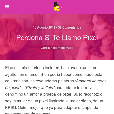
18 Agosto 2011 • 39 Comentarios
Perdona Si Te Llamo Píxel
Carrie Follamonstruos
El píxel, mis queridos lectores, ha clavado su tierno
aguijón en el amor. Bien podía haber comenzado esta
columna con las reveladoras palabras
“Amar en tiempos
de píxel”
o
“Pixelo y Julieta”
para relatar lo que yo
denomino un amor a prueba de píxel. Sí, lo reconozco,
soy la mujer de un píxel ilustrado, o mejor dicho, de un
FRIKI
. Quién mejor que yo para adoptar el papel de
investigadora de especie…