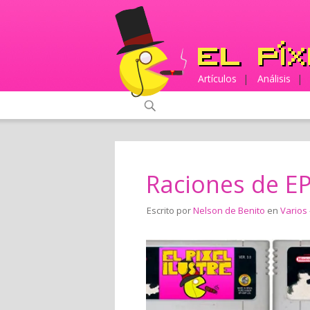
Artículos
|
Análisis
|
Raciones de EP
Escrito por
Nelson de Benito
en
Varios