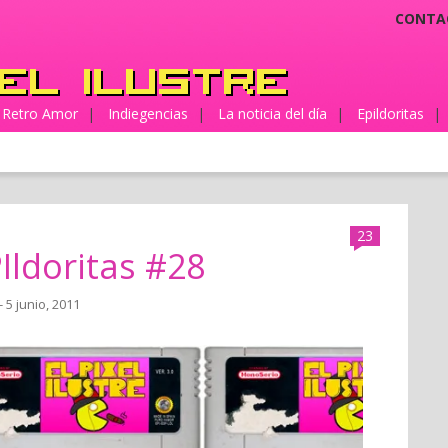
CONTA
Retro Amor
|
Indiegencias
|
La noticia del día
|
Epildoritas
|
23
Ildoritas #28
- 5 junio, 2011