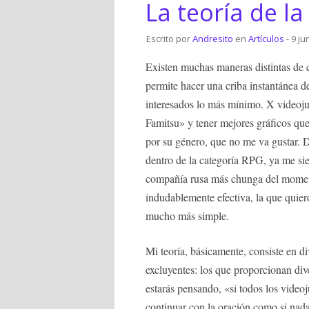
La teoría de la
Escrito por
Andresito
en
Artículos
- 9 ju
Existen muchas maneras distintas de c
permite hacer una criba instantánea d
interesados lo más mínimo. X videoju
Famitsu» y tener mejores gráficos que 
por su género, que no me va gustar. D
dentro de la categoría RPG, ya me sien
compañía rusa más chunga del momento
indudablemente efectiva, la que quiero 
mucho más simple.
Mi teoría, básicamente, consiste en d
excluyentes: los que proporcionan di
estarás pensando, «si todos los videoj
continuar con la oración como si nada