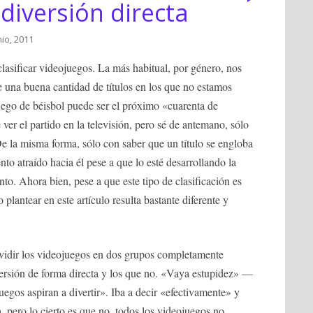
 diversión directa
nio, 2011
lasificar videojuegos. La más habitual, por género, nos
e una buena cantidad de títulos en los que no estamos
ego de béisbol puede ser el próximo «cuarenta de
ver el partido en la televisión, pero sé de antemano, sólo
e la misma forma, sólo con saber que un título se engloba
to atraído hacia él pese a que lo esté desarrollando la
. Ahora bien, pese a que este tipo de clasificación es
plantear en este artículo resulta bastante diferente y
ividir los videojuegos en dos grupos completamente
versión de forma directa y los que no. «Vaya estupidez» —
uegos aspiran a divertir». Iba a decir «efectivamente» y
, pero lo cierto es que no, todos los videojuegos no