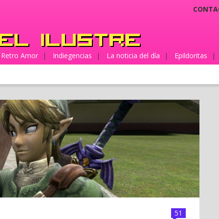
CONTA
Retro Amor
|
Indiegencias
|
La noticia del día
|
Epildoritas
|
51