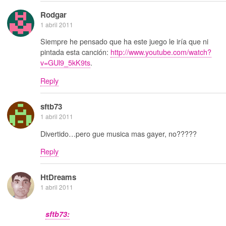
Rodgar
1 abril 2011
Siempre he pensado que ha este juego le iría que ni
pintada esta canción:
http://www.youtube.com/watch?
v=GUl9_5kK9ts
.
Reply
sftb73
1 abril 2011
Divertido…pero gue musica mas gayer, no?????
Reply
HtDreams
1 abril 2011
sftb73: