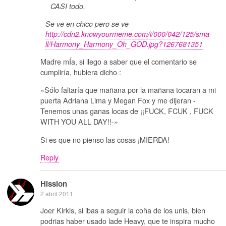
CASI todo.
Se ve en chico pero se ve
http://cdn2.knowyourmeme.com/i/000/042/125/sma
ll/Harmony_Harmony_Oh_GOD.jpg?1267681351
Madre mÍa, si llego a saber que el comentario se
cumpliría, hubiera dicho :
«Sólo faltaría que mañana por la mañana tocaran a mi
puerta Adriana Lima y Megan Fox y me dijeran -
Tenemos unas ganas locas de ¡¡FUCK, FCUK , FUCK
WITH YOU ALL DAY!!-»
Si es que no pienso las cosas ¡MIERDA!
Reply
Hission
2 abril 2011
Joer Kirkis, si ibas a seguir la coña de los unis, bien
podrias haber usado lade Heavy, que te inspira mucho