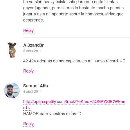
La versión heavy existe solo para que no te sientas
gayer jugando, pero si eres lo bastante macho puedes
jugar a esta e imponerte sobre la homosexualidad que
desprende.
Reply
Al3xand3r
3 abril 2011
42.424 además de ser capicúa, es mi nuevo récord. =D
Reply
Samuel Alfa
4 abril 2011
http://open.spotify.com/track/7eKmqH5QNAYS6CWFhe
c1tz
HAMOR para vuestros oidos :D
Reply