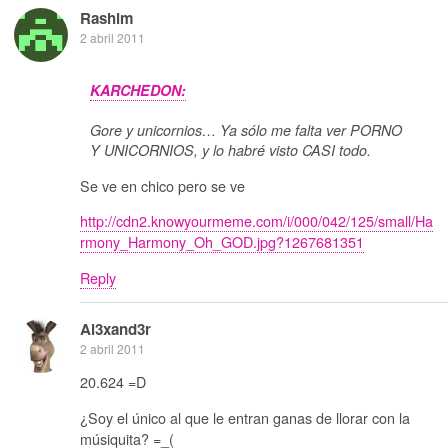
Rashim
2 abril 2011
KARCHEDON:
Gore y unicornios… Ya sólo me falta ver PORNO
Y UNICORNIOS, y lo habré visto CASI todo.
Se ve en chico pero se ve
http://cdn2.knowyourmeme.com/i/000/042/125/small/Ha
rmony_Harmony_Oh_GOD.jpg?1267681351
Reply
Al3xand3r
2 abril 2011
20.624 =D
¿Soy el único al que le entran ganas de llorar con la
músiquita? =_(