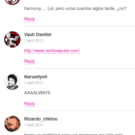
harmony…. Lol, pero unos cuantos siglos tarde, ¿no?
Reply
Vault Dweller
1 abril 2011
http://www.rainbowpuke.com/
Reply
Naruedyoh
1 abril 2011
AAAALWAYS
Reply
Ricardo_chktno
1 abril 2011
tengo un problema para ver imagenes me sale este