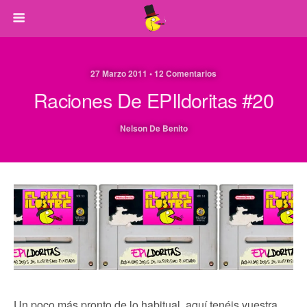
27 Marzo 2011 • 12 Comentarios
Raciones De EPIldoritas #20
Nelson De Benito
Un poco más pronto de lo habitual, aquí tenéis vuestra