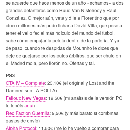
se acuerde que hace menos de un año «echamos» a dos
grandes delanteros como Ruud Van Nistelrooy y Raúl
González. O mejor aún, vete y dile a Florentino que por
cinco millones más pudo fichar a David Villa, que pese a
tener el vello facial más ridículo del mundo del fútbol,
sabe cómo empujar la pelota dentro de la portería. Y ya
de paso, cuando te despidas de Mourinho le dices que
deje de quejarse por los putos árbitros, que ser chulo en
el Madrid mola, pero llorón no. Ofertas y tal.
PS3
GTA IV – Complete
: 23,10€ (el original y Lost and the
Damned son LA POLLA)
Fallout: New Vegas
: 19,50€ (mi análisis de la versión PC
lo tenéis
aquí
)
Red Faction Guerrilla
: 9,50€ (y más barato si combinas
gastos de envío)
Alpha Protocol
: 11,50€ (me lo he vuelto a comprar para