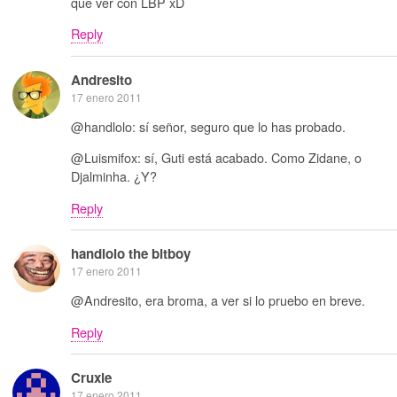
que ver con LBP xD
Reply
Andresito
17 enero 2011
@handlolo: sí señor, seguro que lo has probado.
@Luismifox: sí, Guti está acabado. Como Zidane, o
Djalminha. ¿Y?
Reply
handlolo the bitboy
17 enero 2011
@Andresito, era broma, a ver si lo pruebo en breve.
Reply
Cruxie
17 enero 2011