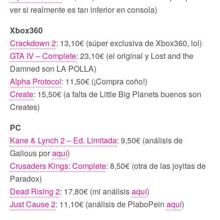
ver si realmente es tan inferior en consola)
Xbox360
Crackdown 2
: 13,10€ (súper exclusiva de Xbox360, lol)
GTA IV – Complete
: 23,10€ (el original y Lost and the
Damned son LA POLLA)
Alpha Protocol
: 11,50€ (¡Compra coño!)
Create
: 15,50€ (a falta de Little Big Planets buenos son
Creates)
PC
Kane & Lynch 2 – Ed. Limitada
: 9,50€ (análisis de
Galious por
aquí
)
Crusaders Kings: Complete
: 8,50€ (otra de las joyitas de
Paradox)
Dead Rising 2
: 17,80€ (mi análisis
aquí
)
Just Cause 2
: 11,10€ (análisis de PlaboPein
aquí
)