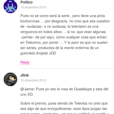
Pollico
15 diciembre 2010
Pues no sé como será la serie , pero tiene una pinta
bochornosa … por desgracia, no creo que sea cuestion
de «sudacas» o no sudacas, la television es una
verguenza en todos sitios … si no, que vean algunas
«perlas» de por aquí, como cualquer cosa que echan
en Telecinco, por poner … Y lo peor es que no suelen
ser series, productos de la mente enferma de un
guionista drojado xDD
Reply
Jlink
15 diciembre 2010
@Jaime: Pues yo veo la rosa de Guadalupe y esta del
uno XD.
Sobre el premio, pues siendo de Televisa no creo que
sea algo de que enorgullecerse, esos tipos juzgan las
cosas como «productos» no por su calidad, si vendió y