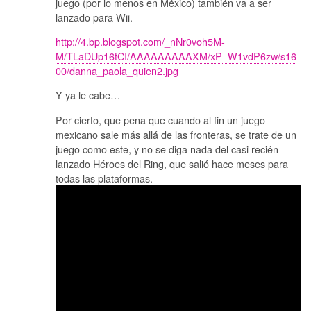
juego (por lo menos en México) también va a ser
lanzado para Wii.
http://4.bp.blogspot.com/_nNr0voh5M-
M/TLaDUp16tCI/AAAAAAAAAXM/xP_W1vdP6zw/s16
00/danna_paola_quien2.jpg
Y ya le cabe…
Por cierto, que pena que cuando al fin un juego
mexicano sale más allá de las fronteras, se trate de un
juego como este, y no se diga nada del casi recién
lanzado Héroes del Ring, que salió hace meses para
todas las plataformas.