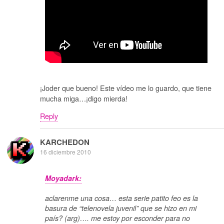
¡Joder que bueno! Este vídeo me lo guardo, que tiene
mucha miga…¡digo mierda!
Reply
KARCHEDON
16 diciembre 2010
Moyadark:
aclarenme una cosa… esta serie patito feo es la
basura de “telenovela juvenil” que se hizo en mi
país? (arg)…. me estoy por esconder para no