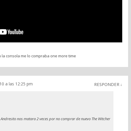
n la consola me lo compraba one more time
10 a las 12:25 pm
RESPONDER
↓
, Andresito nos matara 2 veces por no comprar de nuevo The Witcher