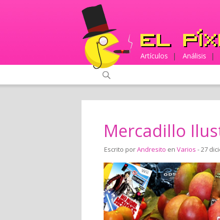
Artículos
|
Análisis
|
Mercadillo Ilus
Escrito por
Andresito
en
Varios
- 27 dic