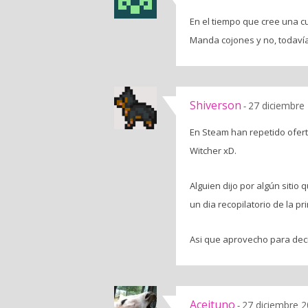
En el tiempo que cree una c
Manda cojones y no, todavía
Shiverson
27 diciembre
-
En Steam han repetido ofer
Witcher xD.
Alguien dijo por algún siti
un dia recopilatorio de la p
Asi que aprovecho para deci
Aceituno
27 diciembre 2
-