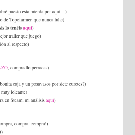
habré puesto esta mierda por aquí…)
do de Topofarmer, que nunca falte)
sis lo tenéis
aquí
)
ejor tráiler que juego)
ión al respecto)
AZO
, compradlo perracas)
bonita caja y un posavasos por siete euretes?)
y muy loleante)
tra en Steam; mi análisis
aquí
)
Compra, compra, compra!)
t)