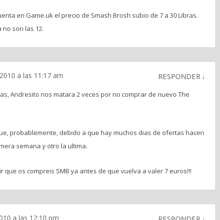
uenta en Game.uk el precio de Smash Brosh subio de 7 a 30 Libras.
 no son las 12.
 2010 a las 11:17 am
RESPONDER
↓
tas, Andresito nos matara 2 veces por no comprar de nuevo The
o que, probablemente, debido a que hay muchos dias de ofertas hacen
rimera semana y otro la ultima.
r que os compreis SMB ya antes de que vuelva a valer 7 euros!!!
010 a las 12:10 pm
RESPONDER
↓