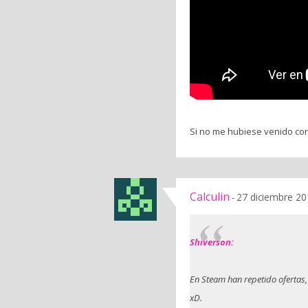
Si no me hubiese venido co
Calculin
27 diciembre 20
-
Shiverson:
En Steam han repetido ofertas
xD.