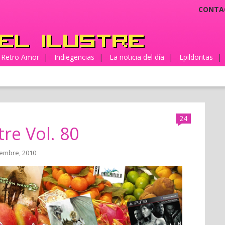
CONTA
Retro Amor
|
Indiegencias
|
La noticia del día
|
Epildoritas
|
24
tre Vol. 80
iembre, 2010