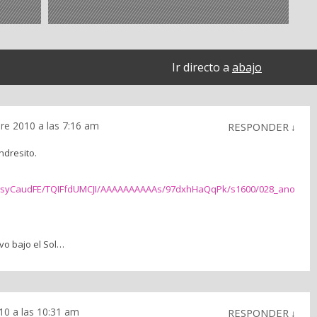
Ir directo a
abajo
re 2010 a las 7:16 am
RESPONDER
↓
ndresito.
_IAisyCaudFE/TQIFfdUMCJI/AAAAAAAAAAs/97dxhHaQqPk/s1600/028_ano
vo bajo el Sol…
10 a las 10:31 am
RESPONDER
↓