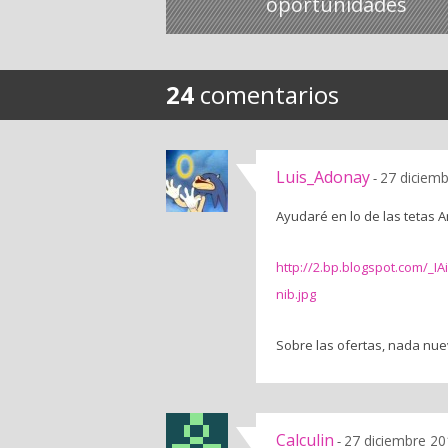
oportunidades
24
comentarios
Luis_Adonay
27 diciemb
-
Ayudaré en lo de las tetas A
http://2.bp.blogspot.com/
nib.jpg
Sobre las ofertas, nada nue
Calculin
27 diciembre 20
-