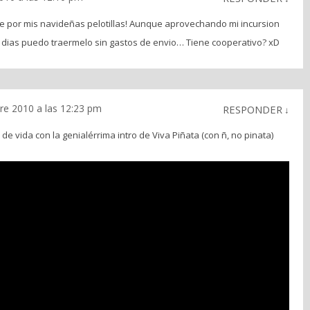
cae por mis navideñas pelotillas! Aunque aprovechando mi incursion
s dias puedo traermelo sin gastos de envio… Tiene cooperativo? xD
re 2010 a las 12:23 pm
RESPONDER
↓
 vida con la genialérrima intro de Viva Piñata (con ñ, no pinata)