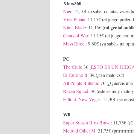
Xbox360
Nier
: 12,10€ (a saber cuantas veces 
Viva Pinata
: 11,15€ (el juego preferi
mi genial análi
Ninja Blade
: 11,15€ (
Gears of War
: 11,15€ (el juego con m
Mass Effect
: 9,60€ (ya sabéis mi opin
PC
The Club
: 3€ (
ESTO ES UN JUEG
El Padrino II
: 3€ (¿tan malo es?)
All Points Bulletin
: 7€ (¿Queréis una 
Raven Squad
: 3€ (este es muy malo 
Fallout: New Vegas
: 15,30€ (se regis
Wii
Super Smash Bros Brawl
: 11,75€ (¡
Metroid Other M
: 21,75€ (prrrrrrrrrrrr