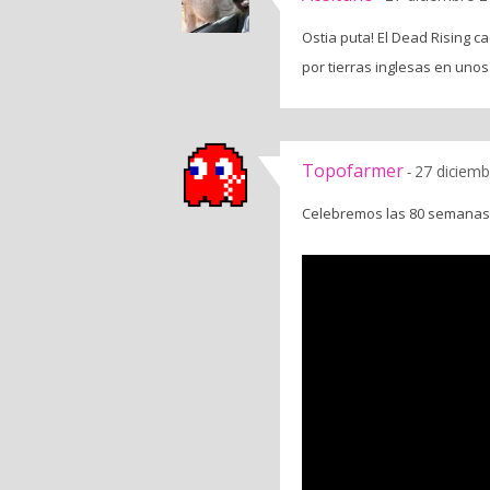
Ostia puta! El Dead Rising 
por tierras inglesas en uno
Topofarmer
27 diciemb
-
Celebremos las 80 semanas de