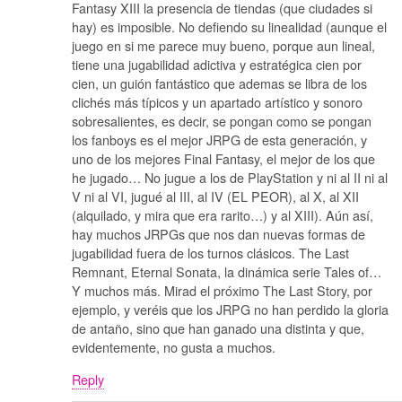
Fantasy XIII la presencia de tiendas (que ciudades si
hay) es imposible. No defiendo su linealidad (aunque el
juego en si me parece muy bueno, porque aun lineal,
tiene una jugabilidad adictiva y estratégica cien por
cien, un guión fantástico que ademas se libra de los
clichés más típicos y un apartado artístico y sonoro
sobresalientes, es decir, se pongan como se pongan
los fanboys es el mejor JRPG de esta generación, y
uno de los mejores Final Fantasy, el mejor de los que
he jugado… No jugue a los de PlayStation y ni al II ni al
V ni al VI, jugué al III, al IV (EL PEOR), al X, al XII
(alquilado, y mira que era rarito…) y al XIII). Aún así,
hay muchos JRPGs que nos dan nuevas formas de
jugabilidad fuera de los turnos clásicos. The Last
Remnant, Eternal Sonata, la dinámica serie Tales of…
Y muchos más. Mirad el próximo The Last Story, por
ejemplo, y veréis que los JRPG no han perdido la gloria
de antaño, sino que han ganado una distinta y que,
evidentemente, no gusta a muchos.
Reply