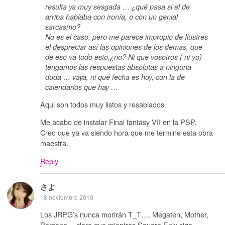
resulta ya muy sesgada … ¿qué pasa si el de
arriba hablaba con ironía, o con un genial
sarcasmo?
No es el caso, pero me parece impropio de Ilustres
el despreciar así las opiniones de los demas, que
de eso va todo esto,¿no? Ni que vosotros ( ni yo)
tengamos las respuestas absolutas a ninguna
duda … vaya, ni qué fecha es hoy, con la de
calendarios que hay …
Aqui son todos muy listos y resabiados.
Me acabo de instalar Final fantasy VII en la PSP.
Creo que ya va siendo hora que me termine esta obra
maestra.
Reply
さよ
18 noviembre 2010
Los JRPG’s nunca morirán T_T…. Megaten, Mother,
Persona… claro que mientras Square Enix siga