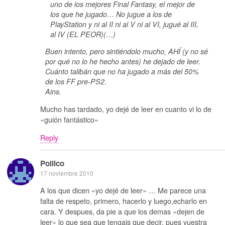
uno de los mejores Final Fantasy, el mejor de
los que he jugado… No jugue a los de
PlayStation y ni al II ni al V ni al VI, jugué al III,
al IV (EL PEOR)(…)
Buen intento, pero sintiéndolo mucho, AHÍ (y no sé
por qué no lo he hecho antes) he dejado de leer.
Cuánto talibán que no ha jugado a más del 50%
de los FF pre-PS2.
Ains.
Mucho has tardado, yo dejé de leer en cuanto vi lo de
«guión fantástico»
Reply
Pollico
17 noviembre 2010
A los que dicen «yo dejé de leer» … Me parece una
falta de respeto, primero, hacerlo y luego,echarlo en
cara. Y despues, da pie a que los demas «dejen de
leer» lo que sea que tengais que decir, pues vuestra