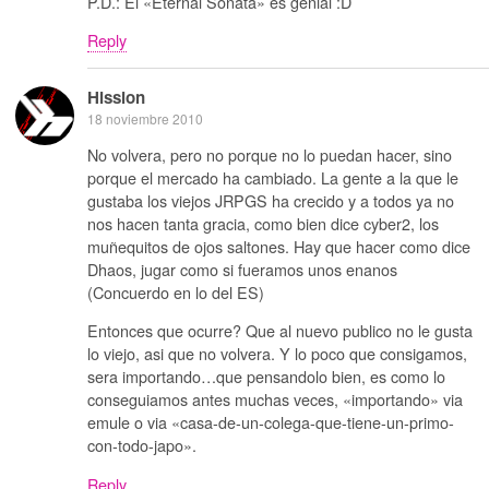
P.D.: El «Eternal Sonata» es genial :D
Reply
Hission
18 noviembre 2010
No volvera, pero no porque no lo puedan hacer, sino
porque el mercado ha cambiado. La gente a la que le
gustaba los viejos JRPGS ha crecido y a todos ya no
nos hacen tanta gracia, como bien dice cyber2, los
muñequitos de ojos saltones. Hay que hacer como dice
Dhaos, jugar como si fueramos unos enanos
(Concuerdo en lo del ES)
Entonces que ocurre? Que al nuevo publico no le gusta
lo viejo, asi que no volvera. Y lo poco que consigamos,
sera importando…que pensandolo bien, es como lo
conseguiamos antes muchas veces, «importando» via
emule o via «casa-de-un-colega-que-tiene-un-primo-
con-todo-japo».
Reply