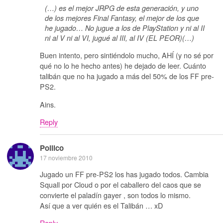
(…) es el mejor JRPG de esta generación, y uno
de los mejores Final Fantasy, el mejor de los que
he jugado… No jugue a los de PlayStation y ni al II
ni al V ni al VI, jugué al III, al IV (EL PEOR)(…)
Buen intento, pero sintiéndolo mucho, AHÍ (y no sé por
qué no lo he hecho antes) he dejado de leer. Cuánto
talibán que no ha jugado a más del 50% de los FF pre-
PS2.
Ains.
Reply
Pollico
17 noviembre 2010
Jugado un FF pre-PS2 los has jugado todos. Cambia
Squall por Cloud o por el caballero del caos que se
convierte el paladín gayer , son todos lo mismo.
Así que a ver quién es el Talibán … xD
Reply