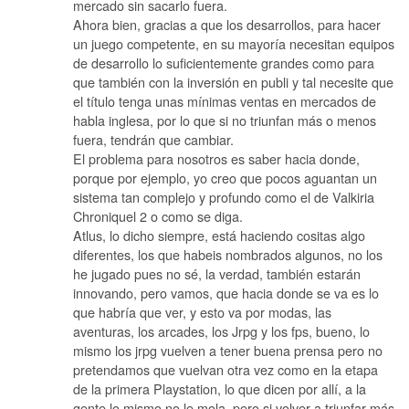
mercado sin sacarlo fuera.
Ahora bien, gracias a que los desarrollos, para hacer
un juego competente, en su mayoría necesitan equipos
de desarrollo lo suficientemente grandes como para
que también con la inversión en publi y tal necesite que
el título tenga unas mínimas ventas en mercados de
habla inglesa, por lo que si no triunfan más o menos
fuera, tendrán que cambiar.
El problema para nosotros es saber hacia donde,
porque por ejemplo, yo creo que pocos aguantan un
sistema tan complejo y profundo como el de Valkiria
Chroniquel 2 o como se diga.
Atlus, lo dicho siempre, está haciendo cositas algo
diferentes, los que habeis nombrados algunos, no los
he jugado pues no sé, la verdad, también estarán
innovando, pero vamos, que hacia donde se va es lo
que habría que ver, y esto va por modas, las
aventuras, los arcades, los Jrpg y los fps, bueno, lo
mismo los jrpg vuelven a tener buena prensa pero no
pretendamos que vuelvan otra vez como en la etapa
de la primera Playstation, lo que dicen por allí, a la
gente lo mismo no le mola, pero si volver a triunfar más