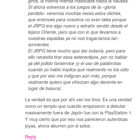
giros, la misma mierda masticada hasta la náusea.
Si ahora volvemos a los juegos de la «gloria
perdida» veremos muchas veces estos clichés,
que entonces para nosotros no eran tales porque
el JRPG era algo nuevo y extraño venido desde el
lejano Oriente, pero que con lo que llevamos a
nuestras espaldas ya no nos tragaríamos tan
sonrientes.
El JRPG tiene mucho que dar todavía, pero para
ello necesita tirar esos estereotipos, por no hablar
ya del jodido
fanservice
(y el uso de palabrotas
cuando yo hablo implica que realmente no los odio
y que por eso me indignan aún más, porque
realmente quiero que ofrezcan algo decente en
lugar de basura).
La verdad es que por ahí van los tiros. Es una verdad
como un templo que cuando empezaron a debutar
masivamente fuera de Japón fue con la PlayStation 1.
Y muy cierto que por eso nos parecieron autenticas
joyas, ahora aburren por si solos.
Reply