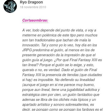
Ryo Dragoon
18 noviembre 2010
Cortasombras:
A ver, todo depende del punto de vista, o voy a
meterme en polémica de este tipo pero muchos
son tan tradicionales que tachan de mala la
innovación. Tal y como yo lo veo, hoy día en los
JRPG predomina el guión, al menos en los de
presente generación da la impresión de que el
guión guía al juego. ¿Por qué Final Fantasy XIII es
tan lineal? Porque el guión se lo exige, y esto,
querais o no, es verdad. Dado el guión de Final
Fantasy XIII la presencia de tiendas (que ciudades
si hay) es imposible. No defiendo su linealidad
(aunque el juego en si me parece muy bueno,
porque aun lineal, tiene una jugabilidad adictiva y
estratégica cien por cien, un guión fantástico que
ademas se libra de los clichés más típicos y un
apartado artístico y sonoro sobresalientes, es
decir, se pongan como se pongan los fanboys es el