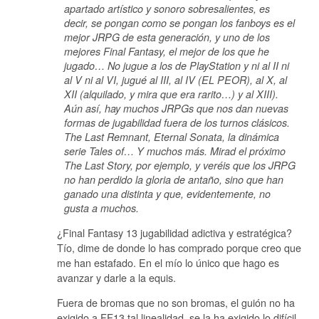
apartado artístico y sonoro sobresalientes, es
decir, se pongan como se pongan los fanboys es el
mejor JRPG de esta generación, y uno de los
mejores Final Fantasy, el mejor de los que he
jugado… No jugue a los de PlayStation y ni al II ni
al V ni al VI, jugué al III, al IV (EL PEOR), al X, al
XII (alquilado, y mira que era rarito…) y al XIII).
Aún así, hay muchos JRPGs que nos dan nuevas
formas de jugabilidad fuera de los turnos clásicos.
The Last Remnant, Eternal Sonata, la dinámica
serie Tales of… Y muchos más. Mirad el próximo
The Last Story, por ejemplo, y veréis que los JRPG
no han perdido la gloria de antaño, sino que han
ganado una distinta y que, evidentemente, no
gusta a muchos.
¿Final Fantasy 13 jugabilidad adictiva y estratégica?
Tío, dime de donde lo has comprado porque creo que
me han estafado. En el mío lo único que hago es
avanzar y darle a la equis.
Fuera de bromas que no son bromas, el guión no ha
exigido a FF13 tal linealidad, se la ha exigido lo difícil