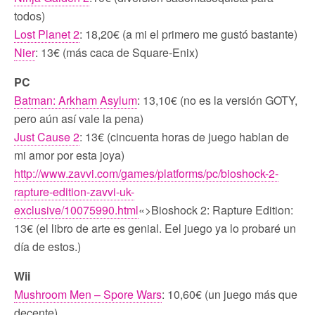
todos)
Lost Planet 2
: 18,20€ (a mi el primero me gustó bastante)
Nier
: 13€ (más caca de Square-Enix)
PC
Batman: Arkham Asylum
: 13,10€ (no es la versión GOTY,
pero aún así vale la pena)
Just Cause 2
: 13€ (cincuenta horas de juego hablan de
mi amor por esta joya)
http://www.zavvi.com/games/platforms/pc/bioshock-2-
rapture-edition-zavvi-uk-
exclusive/10075990.html
«>Bioshock 2: Rapture Edition:
13€ (el libro de arte es genial. Eel juego ya lo probaré un
día de estos.)
Wii
Mushroom Men – Spore Wars
: 10,60€ (un juego más que
decente)