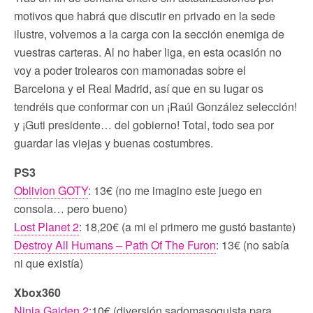
motivos que habrá que discutir en privado en la sede
ilustre, volvemos a la carga con la sección enemiga de
vuestras carteras. Al no haber liga, en esta ocasión no
voy a poder trolearos con mamonadas sobre el
Barcelona y el Real Madrid, así que en su lugar os
tendréis que conformar con un ¡Raúl González selección!
y ¡Guti presidente… del gobierno! Total, todo sea por
guardar las viejas y buenas costumbres.
PS3
Oblivion GOTY
: 13€ (no me imagino este juego en
consola… pero bueno)
Lost Planet 2
: 18,20€ (a mi el primero me gustó bastante)
Destroy All Humans – Path Of The Furon
: 13€ (no sabía
ni que existía)
Xbox360
Ninja Gaiden 2
:10€ (diversión sadomasoquista para