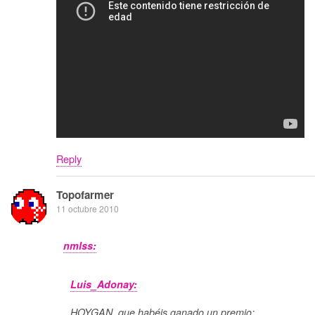
Reply
Topofarmer
11 octubre 2010
nmlss:
Luis_Adonay:
HOYGAN, que habéis ganado un premio: