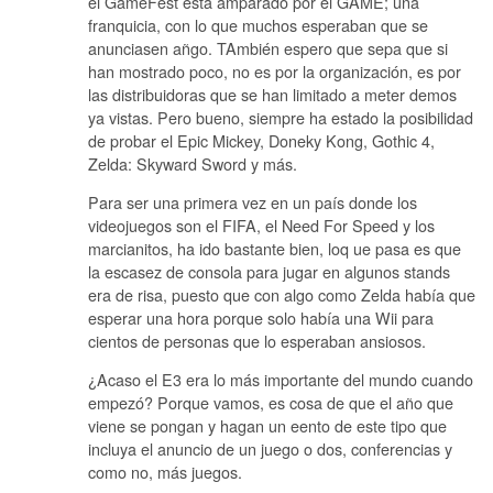
el GameFest está amparado por el GAME; una
franquicia, con lo que muchos esperaban que se
anunciasen añgo. TAmbién espero que sepa que si
han mostrado poco, no es por la organización, es por
las distribuidoras que se han limitado a meter demos
ya vistas. Pero bueno, siempre ha estado la posibilidad
de probar el Epic Mickey, Doneky Kong, Gothic 4,
Zelda: Skyward Sword y más.
Para ser una primera vez en un país donde los
videojuegos son el FIFA, el Need For Speed y los
marcianitos, ha ido bastante bien, loq ue pasa es que
la escasez de consola para jugar en algunos stands
era de risa, puesto que con algo como Zelda había que
esperar una hora porque solo había una Wii para
cientos de personas que lo esperaban ansiosos.
¿Acaso el E3 era lo más importante del mundo cuando
empezó? Porque vamos, es cosa de que el año que
viene se pongan y hagan un eento de este tipo que
incluya el anuncio de un juego o dos, conferencias y
como no, más juegos.