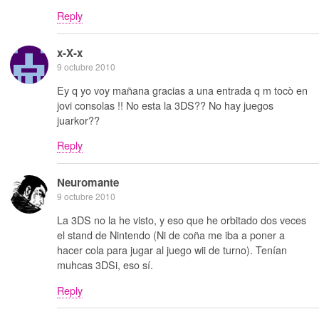
Reply
x-X-x
9 octubre 2010
Ey q yo voy mañana gracias a una entrada q m tocò en
jovi consolas !! No esta la 3DS?? No hay juegos
juarkor??
Reply
Neuromante
9 octubre 2010
La 3DS no la he visto, y eso que he orbitado dos veces
el stand de Nintendo (Ni de coña me iba a poner a
hacer cola para jugar al juego wii de turno). Tenían
muhcas 3DSi, eso sí.
Reply