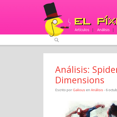
Artículos
|
Análisis
|
Análisis: Spid
Dimensions
Escrito por
Galious
en
Análisis
- 6 octu