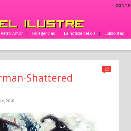
CONTA
Retro Amor
|
Indiegencias
|
La noticia del día
|
Epildoritas
|
22
erman-Shattered
bre, 2010