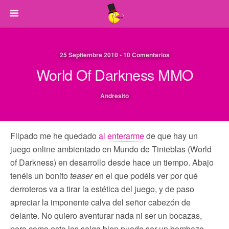
25 Septiembre 2010 • 10 Comentarios
World Of Darkness MMO
Andresito
Flipado me he quedado
al enterarme
de que hay un
juego online ambientado en Mundo de Tinieblas (World
of Darkness) en desarrollo desde hace un tiempo. Abajo
tenéis un bonito
teaser
en el que podéis ver por qué
derroteros va a tirar la estética del juego, y de paso
apreciar la imponente calva del señor cabezón de
delante. No quiero aventurar nada ni ser un bocazas,
pero como esto les salga bien puede ser un bombazo