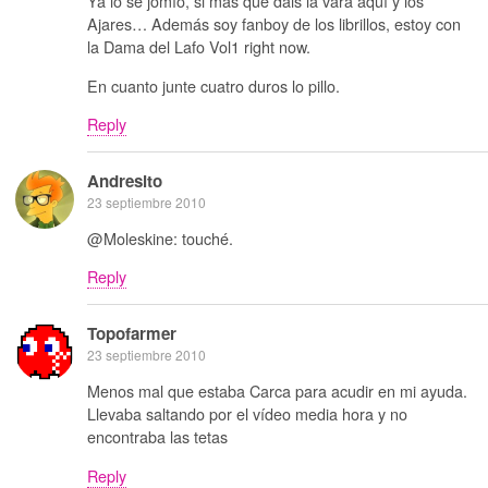
Ya lo sé jomío, si más que dáis la vara aquí y los
Ajares… Además soy fanboy de los librillos, estoy con
la Dama del Lafo Vol1 right now.
En cuanto junte cuatro duros lo pillo.
Reply
Andresito
23 septiembre 2010
@Moleskine: touché.
Reply
Topofarmer
23 septiembre 2010
Menos mal que estaba Carca para acudir en mi ayuda.
Llevaba saltando por el vídeo media hora y no
encontraba las tetas
Reply