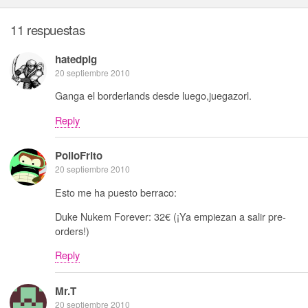
11 respuestas
hatedpig
20 septiembre 2010
Ganga el borderlands desde luego,juegazorl.
Reply
PolloFrito
20 septiembre 2010
Esto me ha puesto berraco:
Duke Nukem Forever: 32€ (¡Ya empiezan a salir pre-
orders!)
Reply
Mr.T
20 septiembre 2010