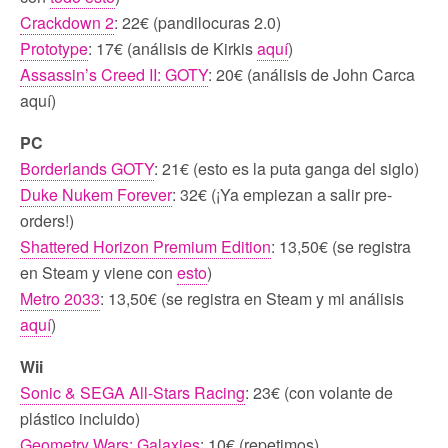
Crackdown 2
: 22€ (pandilocuras 2.0)
Prototype
: 17€ (análisis de Kirkis
aquí
)
Assassin’s Creed II: GOTY
: 20€ (análisis de John Carca
aquí)
PC
Borderlands GOTY
: 21€ (esto es la puta ganga del siglo)
Duke Nukem Forever
: 32€ (¡Ya empiezan a salir pre-
orders!)
Shattered Horizon Premium Edition
: 13,50€ (se registra
en Steam y viene con
esto
)
Metro 2033
: 13,50€ (se registra en Steam y mi análisis
aquí
)
Wii
Sonic & SEGA All-Stars Racing
: 23€ (con volante de
plástico incluido)
Geometry Wars: Galaxies
: 10€ (repetimos)