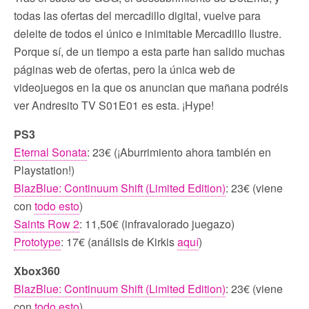
todas las ofertas del mercadillo digital, vuelve para
deleite de todos el único e inimitable Mercadillo Ilustre.
Porque sí, de un tiempo a esta parte han salido muchas
páginas web de ofertas, pero la única web de
videojuegos en la que os anuncian que mañana podréis
ver Andresito TV S01E01 es esta. ¡Hype!
PS3
Eternal Sonata
: 23€ (¡Aburrimiento ahora también en
Playstation!)
BlazBlue: Continuum Shift (Limited Edition)
: 23€ (viene
con
todo esto
)
Saints Row 2
: 11,50€ (infravalorado juegazo)
Prototype
: 17€ (análisis de Kirkis
aquí
)
Xbox360
BlazBlue: Continuum Shift (Limited Edition)
: 23€ (viene
con
todo esto
)