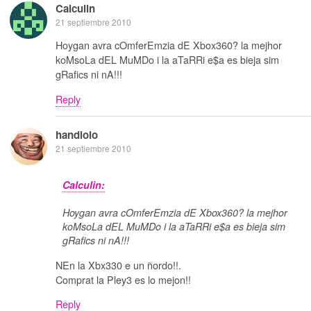
Calculin
21 septiembre 2010
Hoygan avra cOmferEmzia dE Xbox360? la mejhor
koMsoLa dEL MuMDo i la aTaRRi e$a es bieja sim
gRafics ni nA!!!
Reply
handlolo
21 septiembre 2010
Calculin:
Hoygan avra cOmferEmzia dE Xbox360? la mejhor
koMsoLa dEL MuMDo i la aTaRRi e$a es bieja sim
gRafics ni nA!!!
NEn la Xbx330 e un ñordo!!.
Comprat la Pley3 es lo mejon!!
Reply