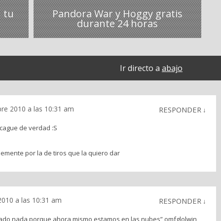
 tu
Pandora War y Hoggy gratis
durante 24 horas
Ir directo a
abajo
re 2010 a las 10:31 am
RESPONDER
↓
 cague de verdad :S
emente por la de tiros que la quiero dar
2010 a las 10:31 am
RESPONDER
↓
ado nada porque ahora mismo estamos en las nubes” omfglolwin