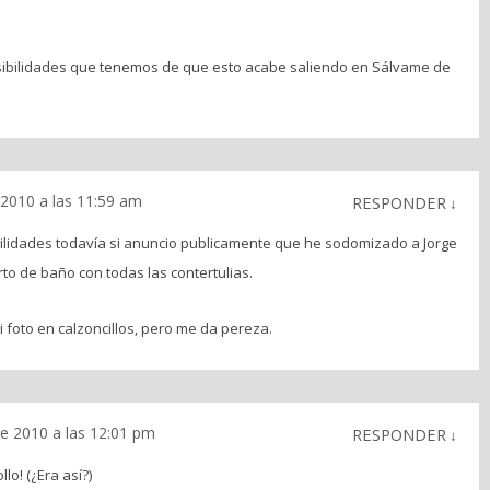
osibilidades que tenemos de que esto acabe saliendo en Sálvame de
2010 a las 11:59 am
RESPONDER
↓
ilidades todavía si anuncio publicamente que he sodomizado a Jorge
rto de baño con todas las contertulias.
 foto en calzoncillos, pero me da pereza.
e 2010 a las 12:01 pm
RESPONDER
↓
llo! (¿Era así?)