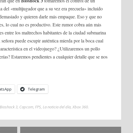
Bioshock 3
ran que en
tomaremos el control de un
da del
«
multijugador que a su vez era precuela» incluído
ó demasiado y quieren darle más empaque. Eso y que no
es, lo cual no es productivo. Este rumor cobra aún más
udes entre los maltrechos habitantes de la ciudad submarina
 señora puede escupir auténtica mierda por la boca cual
característica en el videojuego? ¿Utilizaremos un pollo
erías? Estaremos pendientes a cualquier detalle que se nos
tsApp
Telegram
Bioshock 3
,
Capcom
,
FPS
,
La noticia del día
,
Xbox 360
.