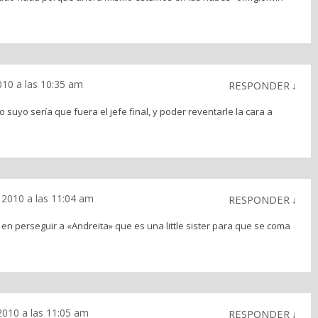
010 a las 10:35 am
RESPONDER
↓
 suyo sería que fuera el jefe final, y poder reventarle la cara a
 2010 a las 11:04 am
RESPONDER
↓
 en perseguir a «Andreita» que es una little sister para que se coma
2010 a las 11:05 am
RESPONDER
↓