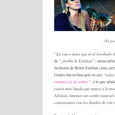
«Yo po
“La van a dejar que ni el Jorobado
de
“¡Arriba la Esteban!”,
anunciaban
inclusión de Belén Esteban como pers
Games hacen hincapié en que
“todav
estamos en las nubes
”,
a lo que añad
estará más ligada que nunca a la mod
Además, tenemos un cariño especial 
comenzamos con los diseños de este