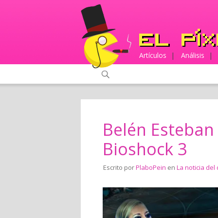
Artículos
|
Análisis
|
Belén Esteban
Bioshock 3
Escrito por
PlaboPein
en
La noticia del 