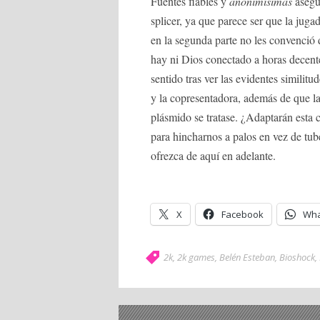
Fuentes fiables y
anonimísimas
asegu
splicer, ya que parece ser que la juga
en la segunda parte no les convenci
hay ni Dios conectado a horas decent
sentido tras ver las evidentes similit
y la copresentadora, además de que la
plásmido se tratase. ¿Adaptarán esta 
para hincharnos a palos en vez de tub
ofrezca de aquí en adelante.
X
Facebook
Wha
2k
,
2k games
,
Belén Esteban
,
Bioshock
,