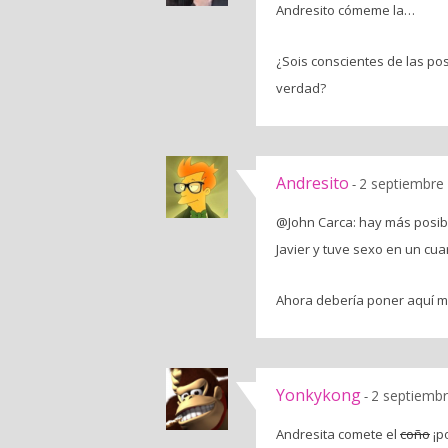
Andresito cómeme la…
¿Sois conscientes de las p
verdad?
Andresito
2 septiembre 
-
@John Carca: hay más posib
Javier y tuve sexo en un cua
Ahora debería poner aquí mi
Yonkykong
2 septiembr
-
Andresita comete el
coño
¡po