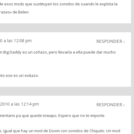
de esos mods que sustituyen los sonidos de cuando le explota la
rases» de Belen
0 a las 12:08 pm
RESPONDER
↓
 un Big Daddy es un coñazo, pero llevarla a ella puede dar mucho
ito ese es un exitazo.
2010 a las 12:14 pm
RESPONDER
↓
omentario pa que quede towapo. Espero que no te importe.
ices. Igual que hay un mod de Doom con sonidos de Chiquito. Un mod