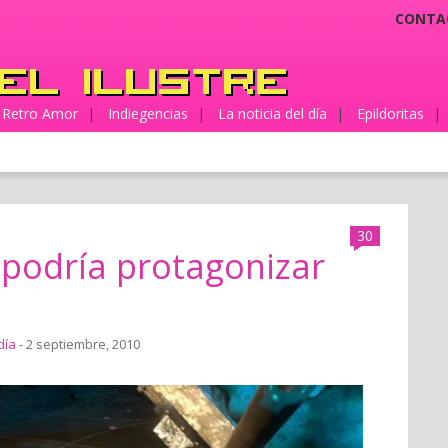
CONTA
Retro Amor
|
Indiegencias
|
La noticia del día
|
Epildoritas
|
30
 podría protagonizar
día
- 2 septiembre, 2010