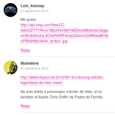
Luis_Adonay
21 septiembre 2010
Me gusta.
http://api.ning.com/files/CC-
lw6zSZYT7Rhve1lBpofI4x98jYwBZexsMb2avbL9zggr
mHXUk0hn2xLXCfvHVkRF8otqUZamvrQ4WAewBYib-
uPB66hMz/dedo_arriba1.jpg
Reply
Moleskine
21 septiembre 2010
http://www.clopezi.es/2010/09/16/unboxing-edicion-
legendaria-de-halo-reach/
No sólo dobla a personajes mierder de Halo, si no
tambien al ilustre Chris Griffin de Padre de Familia.
Reply