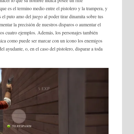
 hacer lo que su nombre indica posee un rifle
 que es el termino medio entre el pistolero y la trampera, y
s el puto amo del juego al poder tirar dinamita sobre tus
umentar la precisión de nuestros disparos o aumentar el
 los cuatro ejemplos. Además, los personajes también
nica como puede ser marcar con un icono los enemigos
l ayudante, o, en el caso del pistolero, disparar a toda