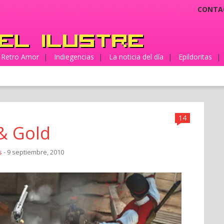
CONTA
Retro Amor
|
Indiegencias
|
La noticia del día
|
Epildoritas
|
14
 & Gold
s
- 9 septiembre, 2010