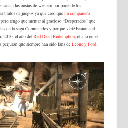
 sacian las ansias de western por parte de los
ar títulos de juegos ya que creo que
mi compañero
, pero tengo que mentar al gracioso “Desperados” que
cias de la saga Commandos y porque vicié bastante al
ño 2010, el año del
Red Dead Redemption
, el año en el
 perjuran que siempre han sido fans de
Leone y Ford
.