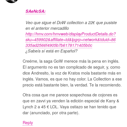
SAeNcSA:
Veo que sigue el DoW collection a 22€ que pusiste
en el anterior mercadillo
http://hmv.com/hmvweb/displayProductDetails.do?
sku=459902&affiliate=td&lpgrp=network&tduid=86
335ad2566f4905b7b6178171405b0c
¿Sabeís sí está en Español?
Creéme, la saga GoW merece más la pena en inglés.
El argumento no es tan complicado de seguir, y, como
dice Andresito, la voz de Kratos mola bastante más en
inglés. Vamos, es que no hay color. La Collection a ese
precio está bastante bien, la verdad. Te la recomiendo.
Otra cosa que me parece sospechosa de cojones es
que en zavvi ya venden la edición especial de Kany &
Lynch 2 a 45 € LOL. Vaya ostiazo se han tenido que
dar (anunciado, por otra parte).
Reply