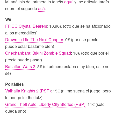
Mi análisis del primero lo tenéis
aquí
, y me artículo tardío
sobre el segundo
acá
.
Wii
FF:CC Crystal Bearers
: 10,90€ (otro que se ha aficionado
a los mercadillos)
Drawn to Life The Next Chapter
: 9€ (por ese precio
puede estar bastante bien)
Onechanbara: Bikini Zombie Squad
: 10€ (otro que por el
precio puede pasar)
Battalion Wars 2
: 8€ (el primero estaba muy bien, este no
sé)
Portátiles
Valhalla Knights 2 (PSP)
: 15€ (ni me suena el juego, pero
lo pongo for the lulz)
Grand Theft Auto: Liberty City Stories (PSP)
: 11€ (sólo
queda uno)