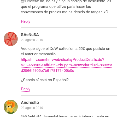
@Limecat: no, no hay ningún código de descuento, es
que el programa que utilizo para hacer las
conversiones de precios me ha debido de tangar. xD
Reply
SAeNcSA
23 agosto 2010
Veo que sigue el DoW collection a 22€ que pusiste en
el anterior mercadillo
http://hmv.com/hmvweb/displayProductDetails.do?
sku=459902&affiliate=td&lpgrp=network&tduid=86335a
d2566f4905b7b6178171405b0c
¿Sabeís sí está en Español?
Reply
Andresito
23 agosto 2010
@SAeNcSA: lamentablemente está íntegramente en