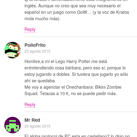
inglés. Aunque no creo que sea muy necesario el
español en un juego como GoW… (y la voz de Kratos
mola mucho más).
Reply
PolloFrito
23 agosto 2010
Hombre,a mi el Lego Harry Potter me está
entretendiendo cosa bárbara, pero eso sí, porque lo
estoy jugando a dobles. Si tuviera que jugarlo yo sólo
ahí se quedaba.
Me voy a agenciar el Onechanbara: Bikini Zombie
Squad. Tetacas a 10 €, no se puede pedir más.
Reply
Mr Red
23 agosto 2010
El alpha protocol de PC esta en castellano? lo digo pq