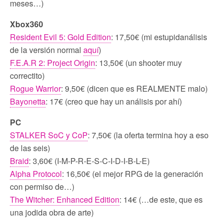
meses…)
Xbox360
Resident Evil 5: Gold Edition
: 17,50€ (mi estupidanálisis
de la versión normal
aquí
)
F.E.A.R 2: Project Origin
: 13,50€ (un shooter muy
correctito)
Rogue Warrior
: 9,50€ (dicen que es REALMENTE malo)
Bayonetta
: 17€ (creo que hay un análisis por ahí)
PC
STALKER SoC y CoP
: 7,50€ (la oferta termina hoy a eso
de las seis)
Braid
: 3,60€ (I-M-P-R-E-S-C-I-D-I-B-L-E)
Alpha Protocol
: 16,50€ (el mejor RPG de la generación
con permiso de…)
The Witcher: Enhanced Edition
: 14€ (…de este, que es
una jodida obra de arte)