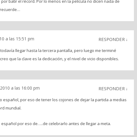
or batir el récord. Por lo menos en la película no dicen nada de
 recuerde…
10 a las 15:51 pm
RESPONDER
↓
todavía llegar hasta la tercera pantalla, pero luego me terminé
creo que la clave es la dedicación, y el nivel de vicio disponibles.
2010 a las 16:00 pm
RESPONDER
↓
o español, por eso de tener los cojones de dejar la partida a medias
rd mundial.
 español por eso de…..de celebrarlo antes de llegar a meta.