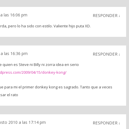
a las 16:06 pm
RESPONDER
↓
da, pero lo ha sido con estilo. Valiente hijo puta XD.
a las 16:36 pm
RESPONDER
↓
 quien es Steve ni Billy ni zorra idea en serio
rdpress.com/2009/04/15/donkey-kong/
que para mi el primer donkey kong es sagrado. Tanto que a veces
sar el rato
osto 2010 a las 17:14 pm
RESPONDER
↓