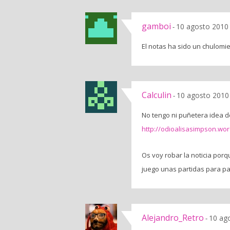
gamboi
10 agosto 2010 
-
El notas ha sido un chulomier
Calculin
10 agosto 2010 
-
No tengo ni puñetera idea de
http://odioalisasimpson.wo
Os voy robar la noticia por
juego unas partidas para pa
Alejandro_Retro
10 ag
-