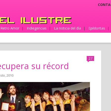
CONTA
Retro Amor
|
Indiegencias
|
La noticia del día
|
Epildoritas
|
27
recupera su récord
sto, 2010