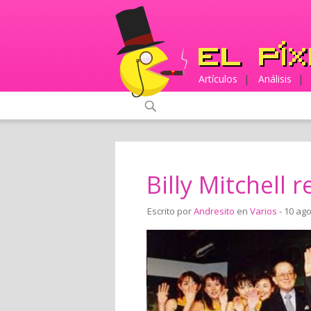
Artículos
|
Análisis
|
Billy Mitchell 
Escrito por
Andresito
en
Varios
- 10 ago