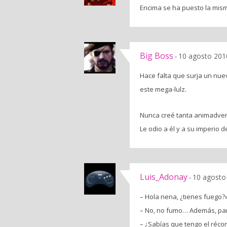
Encima se ha puesto la misma
Big Boss
10 agosto 201
-
Hace falta que surja un nue
este mega-lulz.
Nunca creé tanta animadvers
Le odio a él y a su imperio d
Luis_Adonay
10 agosto
-
– Hola nena, ¿tienes fuego?
– No, no fumo… Además, pa
– ¿Sabías que tengo el réco