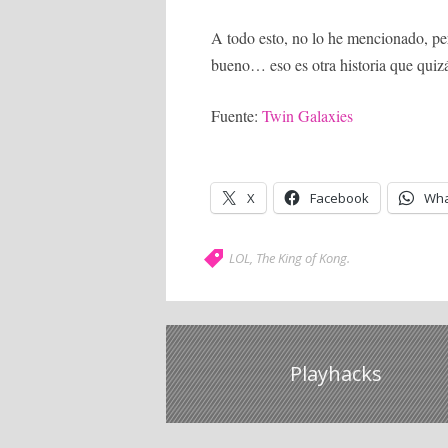
A todo esto, no lo he mencionado, p
bueno… eso es otra historia que qui
Fuente:
Twin Galaxies
X
Facebook
Wha
LOL
,
The King of Kong
.
Playhacks