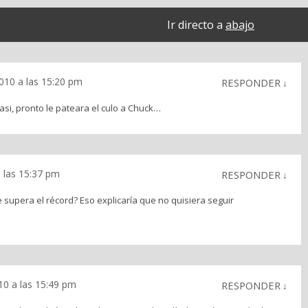
Ir directo a
abajo
010 a las 15:20 pm
RESPONDER
↓
 asi, pronto le pateara el culo a Chuck…
 las 15:37 pm
RESPONDER
↓
 supera el récord? Eso explicaría que no quisiera seguir
10 a las 15:49 pm
RESPONDER
↓