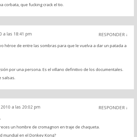
 corbata, que fucking crack el tio.
0 a las 18:41 pm
RESPONDER
↓
vo héroe de entre las sombras para que le vuelva a dar un patada a
ión por una persona. Es el villano definitivo de los documentales.
e salsas.
 2010 a las 20:02 pm
RESPONDER
↓
»
reces un hombre de cromagnon en traje de chaqueta.
rd mundial en el Donkey Kong?