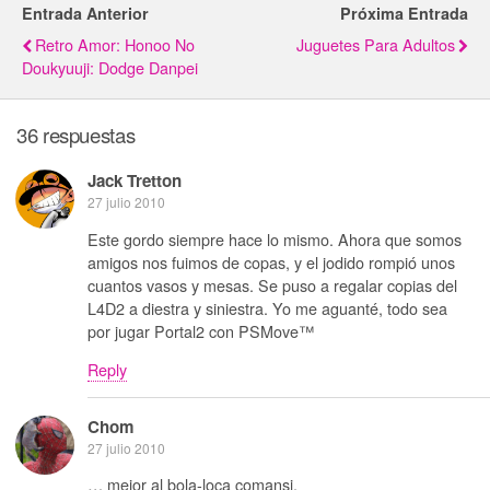
Entrada Anterior
Próxima Entrada
Retro Amor: Honoo No
Juguetes Para Adultos
Doukyuuji: Dodge Danpei
36 respuestas
Jack Tretton
27 julio 2010
Este gordo siempre hace lo mismo. Ahora que somos
amigos nos fuimos de copas, y el jodido rompió unos
cuantos vasos y mesas. Se puso a regalar copias del
L4D2 a diestra y siniestra. Yo me aguanté, todo sea
por jugar Portal2 con PSMove™
Reply
Chom
27 julio 2010
… mejor al bola-loca comansi.