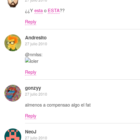
¿¿Y
esta
o
ESTA
??
Reply
Andresito
27 julio 2010
@nmlss:
Reply
gonzyy
27 julio 2010
almenos a compensao algo el fat
Reply
NeoJ
27 julio 2010