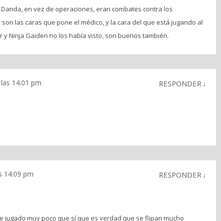
 Danda, en vez de operaciones, eran combates contra los
son las caras que pone el médico, y la cara del que está jugando al
r y Ninja Gaiden no los había visto, son buenos también.
 las 14:01 pm
RESPONDER
↓
as 14:09 pm
RESPONDER
↓
Yo he jugado muy poco que sí que es verdad que se flipan mucho