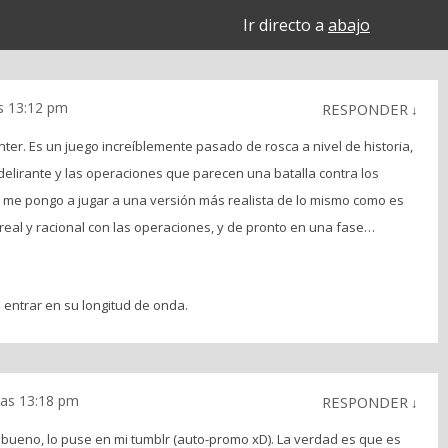
Ir directo a
abajo
as 13:12 pm
RESPONDER
↓
er. Es un juego increíblemente pasado de rosca a nivel de historia,
 delirante y las operaciones que parecen una batalla contra los
o me pongo a jugar a una versión más realista de lo mismo como es
 real y racional con las operaciones, y de pronto en una fase…
entrar en su longitud de onda.
 las 13:18 pm
RESPONDER
↓
bueno, lo puse en mi tumblr (auto-promo xD). La verdad es que es