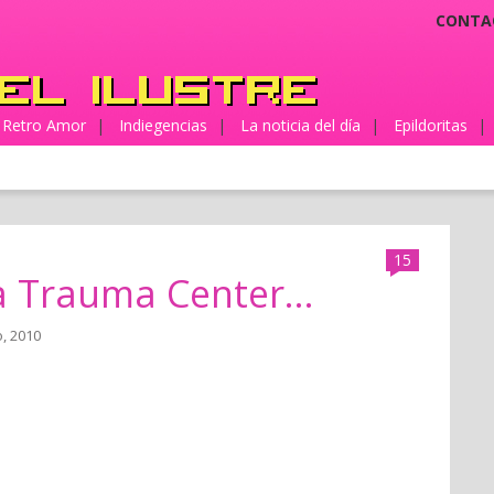
CONTA
Retro Amor
|
Indiegencias
|
La noticia del día
|
Epildoritas
|
15
a Trauma Center...
o, 2010