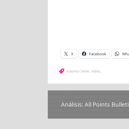
X
Facebook
Wha
Trauma Center
,
Video
.
Análisis: All Points Bullet