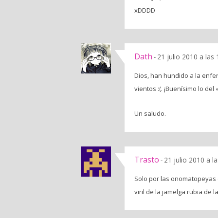
xDDDD
Dath
21 julio 2010 a las
-
Dios, han hundido a la enfe
vientos :(. ¡Buenísimo lo de
Un saludo.
Trasto
21 julio 2010 a l
-
Solo por las onomatopeyas el
viril de la jamelga rubia de 