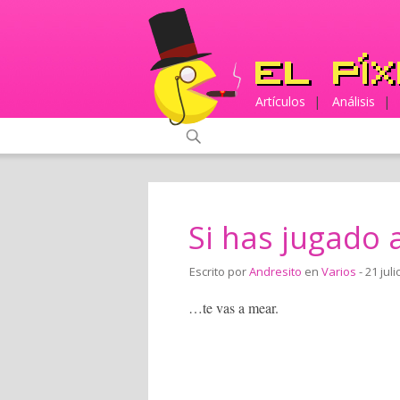
Artículos
|
Análisis
|
Si has jugado 
Escrito por
Andresito
en
Varios
- 21 juli
…te vas a mear.