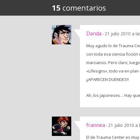
15
comentarios
Danda
21 julio 2010 a l
-
Muy agudo lo de Trauma Cent
con toda esa ciencia ficción
marcianos. Pero claro, lueg
«Lifesigns», todo va en plan
¡¡APARECEN DUENDES!!
Ah, los japoneses… Hay que 
frannea
21 julio 2010 a
-
El de Trauma Center es muy 