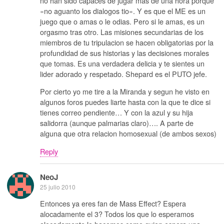
no han sido capaces de jugar mas de una hora porque
«no aguanto los dialogos tio». Y es que el ME es un
juego que o amas o le odias. Pero si le amas, es un
orgasmo tras otro. Las misiones secundarias de los
miembros de tu tripulacion se hacen obligatorias por la
profundidad de sus historias y las decisiones morales
que tomas. Es una verdadera delicia y te sientes un
lider adorado y respetado. Shepard es el PUTO jefe.
Por cierto yo me tire a la Miranda y segun he visto en
algunos foros puedes liarte hasta con la que te dice si
tienes correo pendiente… Y con la azul y su hija
salidorra (aunque palmarias claro)…. A parte de
alguna que otra relacion homosexual (de ambos sexos)
Reply
NeoJ
25 julio 2010
Entonces ya eres fan de Mass Effect? Espera
alocadamente el 3? Todos los que lo esperamos