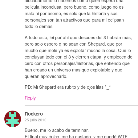
alocadamente lo hacemos como quien espera una
pelicula inconclusa, pero bueno, como juego no es
malo ni por asomo, es solo que la historia y sus
personajes son tan atractivos que para mi eclipsan
todo lo demas.
A todo esto, lei por ahi que despues del 3 habrán más,
pero solo espero q no sean con Shepard, que por
mucho que mole ya es explotar mucho la cosa. Que lo
concluyan todo con el 3 y cierren etapa, y empiecen de
cero con otros personajes/historias, que entiendo que
han creado un universo mas que explotable y que
quieran aprovecharlo.
PD: Mi Shepard era rubito y de ojos lilas *_*
Reply
Rockero
25 julio 2010
Bueno, me lo acabo de terminar.
El final muy épico, me ha gustado, y me quedé WTF