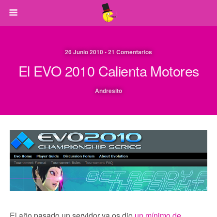
26 Junio 2010 • 21 Comentarios
El EVO 2010 Calienta Motores
Andresito
El año pasado un servidor ya os dio
un mínimo de