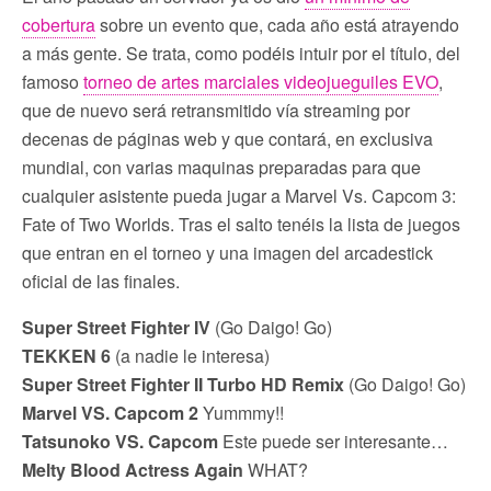
cobertura
sobre un evento que, cada año está atrayendo
a más gente. Se trata, como podéis intuir por el título, del
famoso
torneo de artes marciales videojueguiles EVO
,
que de nuevo será retransmitido vía streaming por
decenas de páginas web y que contará, en exclusiva
mundial, con varias maquinas preparadas para que
cualquier asistente pueda jugar a Marvel Vs. Capcom 3:
Fate of Two Worlds. Tras el salto tenéis la lista de juegos
que entran en el torneo y una imagen del arcadestick
oficial de las finales.
Super Street Fighter IV
(Go Daigo! Go)
TEKKEN 6
(a nadie le interesa)
Super Street Fighter II Turbo HD Remix
(Go Daigo! Go)
Marvel VS. Capcom 2
Yummmy!!
Tatsunoko VS. Capcom
Este puede ser interesante…
Melty Blood Actress Again
WHAT?