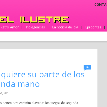
CONTA
Retro Amor
|
Indiegencias
|
La noticia del día
|
Epildoritas
|
26
 quiere su parte de los
gunda mano
o, 2010
s tienen otra espinita clavada: los juegos de segunda