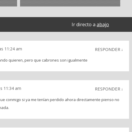
Ir directo a
abajo
as 11:24 am
RESPONDER
↓
cuando quieren, pero que cabrones son igualmente
as 11:34 am
RESPONDER
↓
que conmigo si ya me tenían perdido ahora directamente pienso no
nada.