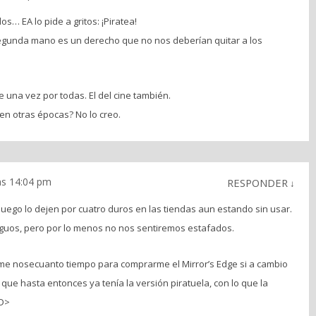
… EA lo pide a gritos: ¡Piratea!
segunda mano es un derecho que no nos deberían quitar a los
 una vez por todas. El del cine también.
en otras épocas? No lo creo.
as 14:04 pm
RESPONDER
↓
juego lo dejen por cuatro duros en las tiendas aun estando sin usar.
tiguos, pero por lo menos no nos sentiremos estafados.
me nosecuanto tiempo para comprarme el Mirror’s Edge si a cambio
 que hasta entonces ya tenía la versión piratuela, con lo que la
-D>