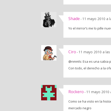
Shade
11 mayo 2010 a l
-
Yo el mirror’s me lo pille nu
Ciro
11 mayo 2010 a las
-
@nmmls: Esa es una sabia pol
Con todo, el derecho a la o
Rockero
11 mayo 2010 a
-
Como se ha visto en la histor
mercado negro