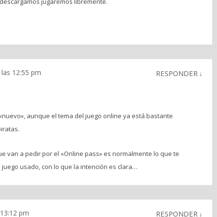
os descargamos jugaremos libremente.
 las 12:55 pm
RESPONDER
↓
«nuevo», aunque el tema del juego online ya está bastante
iratas.
ue van a pedir por el «Online pass» es normalmente lo que te
uego usado, con lo que la intención es clara…
 13:12 pm
RESPONDER
↓