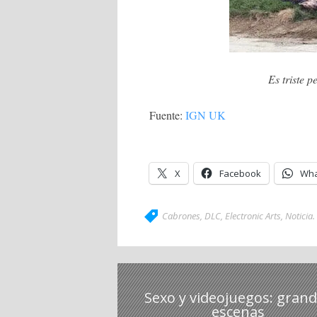
Es triste p
Fuente:
IGN UK
X
Facebook
Wha
Cabrones
,
DLC
,
Electronic Arts
,
Noticia
.
Sexo y videojuegos: gran
escenas