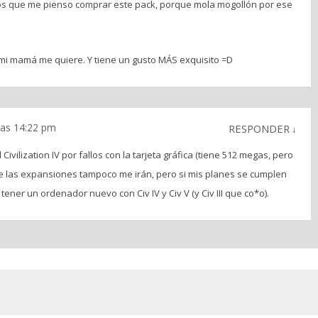
os que me pienso comprar este pack, porque mola mogollón por ese
, mi mamá me quiere. Y tiene un gusto MÁS exquisito =D
las 14:22 pm
RESPONDER
↓
Civilization IV por fallos con la tarjeta gráfica (tiene 512 megas, pero
ue las expansiones tampoco me irán, pero si mis planes se cumplen
ener un ordenador nuevo con Civ IV y Civ V (y Civ III que co*o).