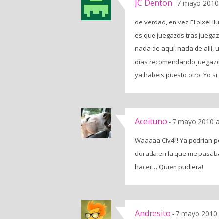
JC Denton
7 mayo 2010 
-
de verdad, en vez El pixel i
es que juegazos tras juegazo
nada de aquí, nada de allí,
días recomendando juegazos
ya habeis puesto otro. Yo s
Aceituno
7 mayo 2010 a
-
Waaaaa Civ4!!! Ya podrian p
dorada en la que me pasaba
hacer… Quien pudiera!
Andresito
7 mayo 2010 
-