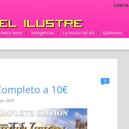
CONTA
Retro Amor
|
Indiegencias
|
La noticia del día
|
Epildoritas
|
9
 Completo a 10€
yo, 2010