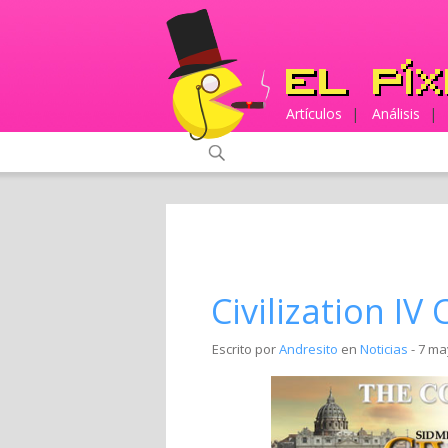
Artículos
|
Análisis
|
Civilization IV
Escrito por
Andresito
en
Noticias
- 7 ma