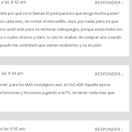
a las 8:42 am
RESPONDER
↓
lustre por qué no lo llamais El pixel para los que tenga mucha pasta?
s cada mes, sin contar el mercadillo, claro, por nada, pero es que
 una razón más para no terminar videojuegos, porque estas todos los
 o cuatro chavos y claro, si casi no acabas de comprar uno cuando
i puedo me controlaré que vienen exámenes y no es plan.
 las 9:44 am
RESPONDER
↓
oner, para los MAS nostalgicos aun, el Civ2 xDD Aquella epoca
 hooooras y hooooras jugando a la PS, sin tener nada mas que
a las 9:50 am
RESPONDER
↓