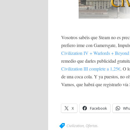
Vosotros sabéis que Steam no es prec
prefiero irme con Gamersgate, Impu
Civilization IV + Warlords + Beyond
remedio que darles publicidad gratuita
Civilization III complete a 1,25€
. O l
de una coca cola. Y ya puestos, no o
Vamos, que habrá que registrarlo vía 
X
Facebook
Wha
Civilization
,
Ofertas
.