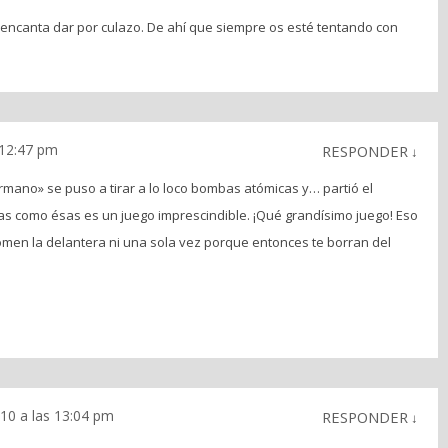
encanta dar por culazo. De ahí que siempre os esté tentando con
 12:47 pm
RESPONDER
↓
mano» se puso a tirar a lo loco bombas atómicas y… partió el
s como ésas es un juego imprescindible. ¡Qué grandísimo juego! Eso
tomen la delantera ni una sola vez porque entonces te borran del
10 a las 13:04 pm
RESPONDER
↓