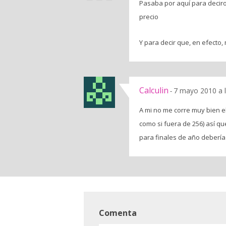
Pasaba por aquí para decir
precio
Y para decir que, en efecto
Calculin
7 mayo 2010 a 
-
A mi no me corre muy bien el 
como si fuera de 256) así q
para finales de año debería t
Comenta