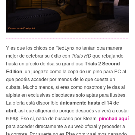
Y es que los chicos de RedLynx no tenían otra manera
mejor de celebrar su éxito con
Trials HD
que rebajando
hasta un precio de risa su grandioso
Trials 2 Second
Edition
, un juegazo como la copa de un pino para PC al
que podéis acceder por menos de lo que cuesta un
cubata. Mucho menos, si eres como nosotros y le das al
alpiste en exclusivas discotecas solo aptas para ilustres.
La oferta está disponible
únicamente hasta el 14 de
abril
, así que aligerando porque después volverá a costar
9.99$. Eso sí, nada de buscarlo por Steam:
pinchad aquí
para acceder directamente a su web oficial y proceder a
la compra. Por suerte no es Play.com y salimos ganando